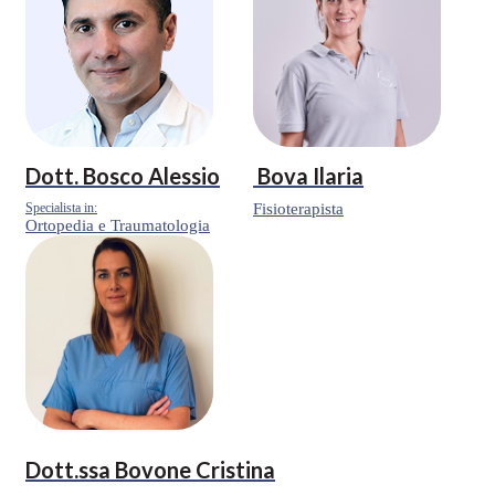
Dott.
Bosco Alessio
Bova Ilaria
Specialista in:
Fisioterapista
Ortopedia e Traumatologia
Dott.ssa
Bovone Cristina