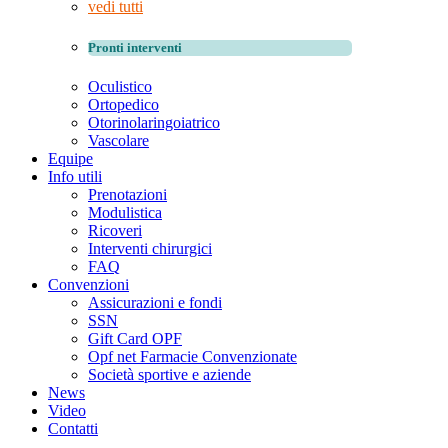
vedi tutti
Pronti interventi
Oculistico
Ortopedico
Otorinolaringoiatrico
Vascolare
Equipe
Info utili
Prenotazioni
Modulistica
Ricoveri
Interventi chirurgici
FAQ
Convenzioni
Assicurazioni e fondi
SSN
Gift Card OPF
Opf net Farmacie Convenzionate
Società sportive e aziende
News
Video
Contatti