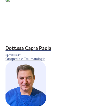
Dott.ssa
Capra Paola
Specialista in:
Ortopedia e Traumatologia