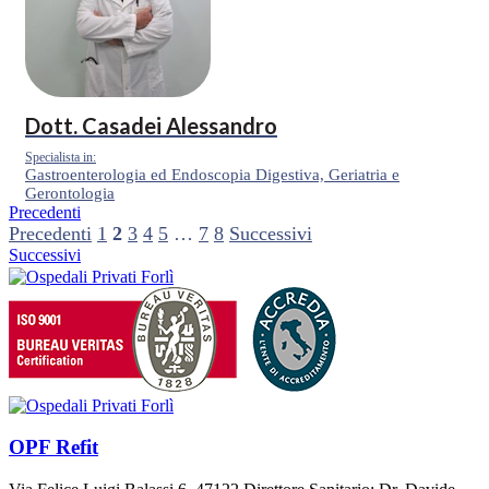
Dott.
Casadei Alessandro
Specialista in:
Gastroenterologia ed Endoscopia Digestiva, Geriatria e
Gerontologia
Precedenti
Precedenti
1
2
3
4
5
…
7
8
Successivi
Successivi
OPF Refit