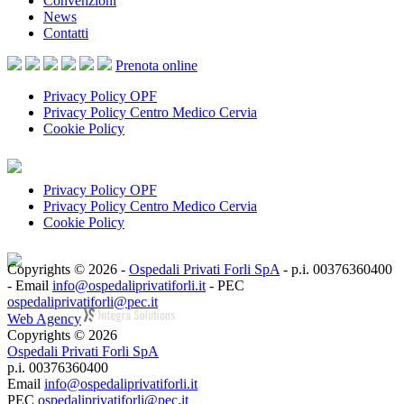
Convenzioni
News
Contatti
Prenota
online
Privacy Policy OPF
Privacy Policy Centro Medico Cervia
Cookie Policy
Privacy Policy OPF
Privacy Policy Centro Medico Cervia
Cookie Policy
Copyrights © 2026 -
Ospedali Privati Forli SpA
- p.i. 00376360400
- Email
info@ospedaliprivatiforli.it
- PEC
ospedaliprivatiforli@pec.it
Web Agency
Copyrights © 2026
Ospedali Privati Forli SpA
p.i. 00376360400
Email
info@ospedaliprivatiforli.it
PEC
ospedaliprivatiforli@pec.it