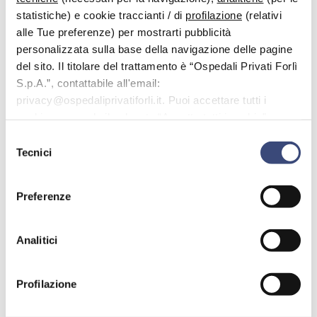
statistiche) e cookie traccianti / di
profilazione
(relativi
alle Tue preferenze) per mostrarti pubblicità
personalizzata sulla base della navigazione delle pagine
Dott.ssa
Businaro Francesca
del sito. Il titolare del trattamento è “Ospedali Privati Forlì
Specialista in:
S.p.A.”, contattabile all'email:
Medicina dello sport e dell'esercizio fisico
privacy@ospedaliprivatiforli.it. Puoi accettare tutti i
cookie premendo il pulsante “Accetta tutti i cookie”,
proseguire cliccando su “Usa solo i cookie necessari" o
Selezione
gestire le tue preferenze facendo clic su “Personalizza”.
Tecnici
del
consenso
Preferenze
Analitici
Dott.
Caldora Patrizio
Specialista in:
Ortopedia e Traumatologia
Profilazione