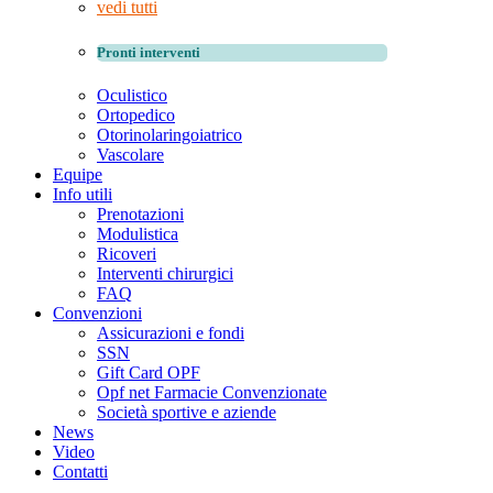
vedi tutti
Pronti interventi
Oculistico
Ortopedico
Otorinolaringoiatrico
Vascolare
Equipe
Info utili
Prenotazioni
Modulistica
Ricoveri
Interventi chirurgici
FAQ
Convenzioni
Assicurazioni e fondi
SSN
Gift Card OPF
Opf net Farmacie Convenzionate
Società sportive e aziende
News
Video
Contatti