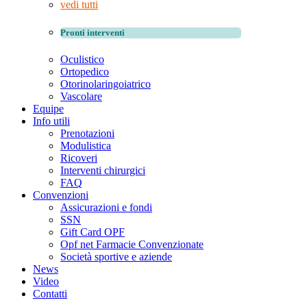
vedi tutti
Pronti interventi
Oculistico
Ortopedico
Otorinolaringoiatrico
Vascolare
Equipe
Info utili
Prenotazioni
Modulistica
Ricoveri
Interventi chirurgici
FAQ
Convenzioni
Assicurazioni e fondi
SSN
Gift Card OPF
Opf net Farmacie Convenzionate
Società sportive e aziende
News
Video
Contatti