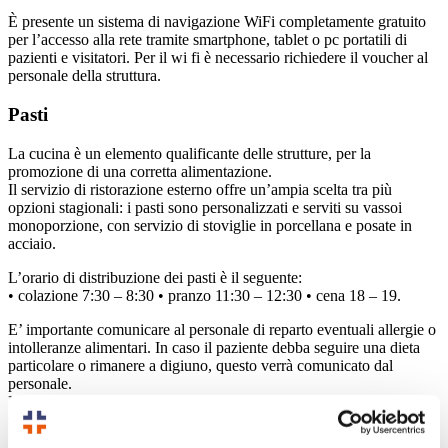
È presente un sistema di navigazione WiFi completamente gratuito
per l’accesso alla rete tramite smartphone, tablet o pc portatili di
pazienti e visitatori. Per il wi fi è necessario richiedere il voucher al
personale della struttura.
Pasti
La cucina è un elemento qualificante delle strutture, per la
promozione di una corretta alimentazione.
Il servizio di ristorazione esterno offre un’ampia scelta tra più
opzioni stagionali: i pasti sono personalizzati e serviti su vassoi
monoporzione, con servizio di stoviglie in porcellana e posate in
acciaio.
L’orario di distribuzione dei pasti è il seguente:
• colazione 7:30 – 8:30 • pranzo 11:30 – 12:30 • cena 18 – 19.
E’ importante comunicare al personale di reparto eventuali allergie o
intolleranze alimentari. In caso il paziente debba seguire una dieta
particolare o rimanere a digiuno, questo verrà comunicato dal
personale.
Per i ricoveri in regime di day hospital non è prevista la
somministrazione dei pasti.
Gli accompagnatori, facendone richiesta al personale, possono