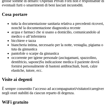
grosse somme di denaro: Ospedali Privati Forlì non è responsabile di
eventuali furti o smarrimenti di beni lasciati incustoditi.
Cosa portare
tutta la documentazione sanitaria relativa a precedenti ricoveri,
nonché la documentazione diagnostica recente
acqua e farmaci che si usano a domicilio, comunicandolo al
medico o all’infermiera
bicchiere e tazza
biancheria intima, necessario per la notte, vestaglia, pigiama o
tuta da ginnastica
pantofole o scarpe da ginnastica
occorrente per igiene personale (asciugamani, spazzolino,
dentifricio, sapone)Su indicazione medica il paziente dovrà
fornirsi personalmente di bastoni antibrachiali, busti, calze
elastiche, tutore, ecc.
Visite ai degenti
È sempre consentito l’accesso ad accompagnatori/visitatori/caregiver
negli orari stabiliti da ciascun reparto di degenza.
WiFi gratuito