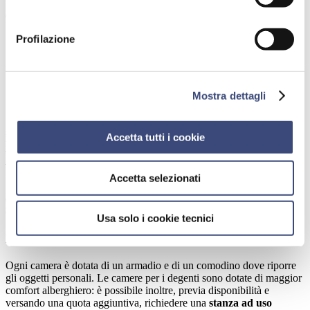
in carico il paziente dopo la sua dimissione. Deve essere conservato
anche nel caso di controlli ambulatoriali e/o ricoveri successivi.
Profilazione
Ricovero a pagamento
Mostra dettagli
Come accedere
Accetta tutti i cookie
Per accedere al ricovero a pagamento occorre avere con sé:
– un documento di identità
– la tessera sanitaria con codice fiscale
Accetta selezionati
Per i cittadini non residenti in Italia, se appartenenti all’Unione
europea, è necessaria la tessera TEAM; se non si risiede nell’Unione
europea è necessario rivolgersi agli uffici dell’AUSL.
Usa solo i cookie tecnici
Dotazione delle camere
Ogni camera è dotata di un armadio e di un comodino dove riporre
gli oggetti personali. Le camere per i degenti sono dotate di maggior
comfort alberghiero: è possibile inoltre, previa disponibilità e
versando una quota aggiuntiva, richiedere una
stanza ad uso