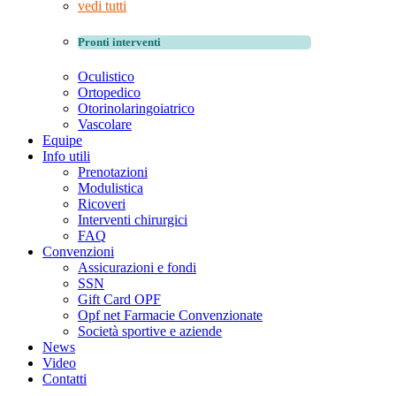
vedi tutti
Pronti interventi
Oculistico
Ortopedico
Otorinolaringoiatrico
Vascolare
Equipe
Info utili
Prenotazioni
Modulistica
Ricoveri
Interventi chirurgici
FAQ
Convenzioni
Assicurazioni e fondi
SSN
Gift Card OPF
Opf net Farmacie Convenzionate
Società sportive e aziende
News
Video
Contatti