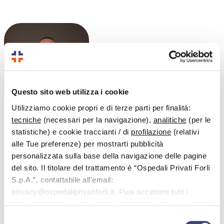
Questo sito web utilizza i cookie
Utilizziamo cookie propri e di terze parti per finalità:
tecniche
(necessari per la navigazione),
analitiche
(per le
statistiche) e cookie traccianti / di
profilazione
(relativi
Dott.
Bonfanti Sebastiano
alle Tue preferenze) per mostrarti pubblicità
Fisioterapista
personalizzata sulla base della navigazione delle pagine
del sito. Il titolare del trattamento è “Ospedali Privati Forlì
Il Dott. Sebastiano Bonfanti ha frequentato la Facoltà di medicina e
S.p.A.”, contattabile all'email:
Chirurgia all’Università di Bologna, con specializzazione in
Fisioterapia. Ha svolto corsi di formazione professionale post laurea
privacy@ospedaliprivatiforli.it. Puoi accettare tutti i
in linfodrenaggio, trigger points, bendaggio funzionale, Mulligan
cookie premendo il pulsante “Accetta tutti i cookie”,
Concept, dry needling, fisioterapia invasiva dei trigger points
proseguire cliccando su “Usa solo i cookie necessari" o
miofasciali, kinesiotaping, fisioterapia manuale ortopedica e
Selezione