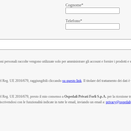
Cognome
*
Telefono
*
ni personali raccolte vengono utilizzate solo per amministrare gli account e fornire i prodotti e se
 del Reg. UE 2016/679, raggiungibili cliccando
su questo link
. Il titolare del trattamento dei dati è
3 del Reg. UE 2016/679, presto il mio consenso a
Ospedali Privati Forlì S.p.A.
per la ricezione t
scrivendosi con le funzionalità indicate in tutte le email, inviando un email a:
privacy@ospedalipr