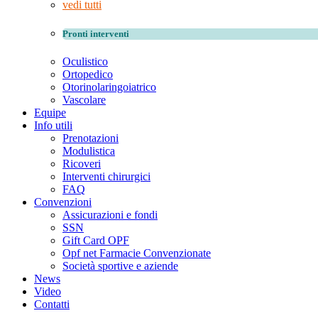
vedi tutti
Pronti interventi
Oculistico
Ortopedico
Otorinolaringoiatrico
Vascolare
Equipe
Info utili
Prenotazioni
Modulistica
Ricoveri
Interventi chirurgici
FAQ
Convenzioni
Assicurazioni e fondi
SSN
Gift Card OPF
Opf net Farmacie Convenzionate
Società sportive e aziende
News
Video
Contatti