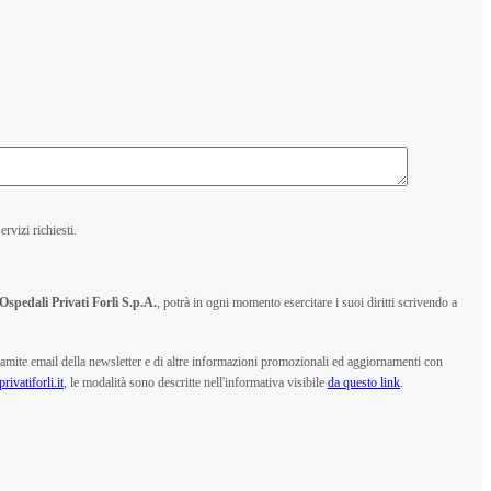
rvizi richiesti.
Ospedali Privati Forlì S.p.A.
, potrà in ogni momento esercitare i suoi diritti scrivendo a
ramite email della newsletter e di altre informazioni promozionali ed aggiornamenti con
ivatiforli.it
, le modalità sono descritte nell'informativa visibile
da questo link
.