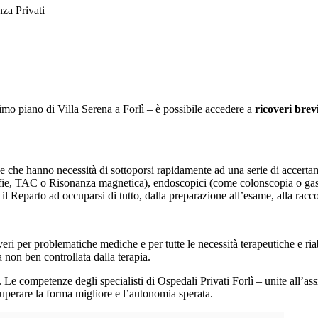
za Privati
imo piano di Villa Serena a Forlì
–
è possibile accedere a
ricoveri brev
sone che hanno necessità di sottoporsi rapidamente ad una serie di accert
ie, TAC o Risonanza magnetica), endoscopici (come colonscopia o gastros
Reparto ad occuparsi di tutto, dalla preparazione all’esame, alla raccolta
eri per problematiche mediche e per tutte le necessità terapeutiche e riab
 non ben controllata dalla terapia.
Le competenze degli specialisti di Ospedali Privati Forlì – unite all’ass
cuperare la forma migliore e l’autonomia sperata.