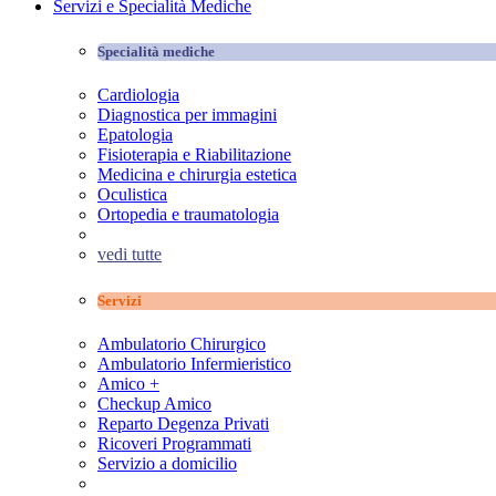
Servizi e Specialità Mediche
Specialità mediche
Cardiologia
Diagnostica per immagini
Epatologia
Fisioterapia e Riabilitazione
Medicina e chirurgia estetica
Oculistica
Ortopedia e traumatologia
vedi tutte
Servizi
Ambulatorio Chirurgico
Ambulatorio Infermieristico
Amico +
Checkup Amico
Reparto Degenza Privati
Ricoveri Programmati
Servizio a domicilio