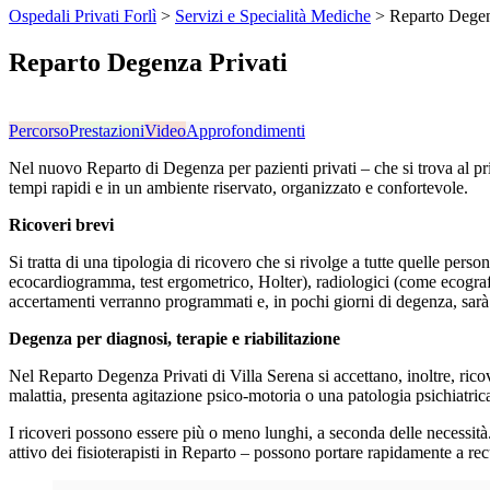
Ospedali Privati Forlì
>
Servizi e Specialità Mediche
>
Reparto Degen
Reparto Degenza Privati
Percorso
Prestazioni
Video
Approfondimenti
Nel nuovo Reparto di Degenza per pazienti privati – che si trova al pr
tempi rapidi e in un ambiente riservato, organizzato e confortevole.
Ricoveri brevi
Si tratta di u
na tipologia di ricovero che si rivolge a tutte quelle per
ecocardiogramma, test ergometrico, Holter), radiologici (come ecograf
accertamenti verranno programmati e, in pochi giorni di degenza, sarà il 
Degenza per diagnosi, terapie e riabilitazione
Nel Reparto Degenza Privati di Villa Serena si accettano, inoltre, ricov
malattia, presenta agitazione psico-motoria o una patologia psichiatrica
I ricoveri possono essere più o meno lunghi, a seconda delle necessità. 
attivo dei fisioterapisti in Reparto – possono portare rapidamente a re