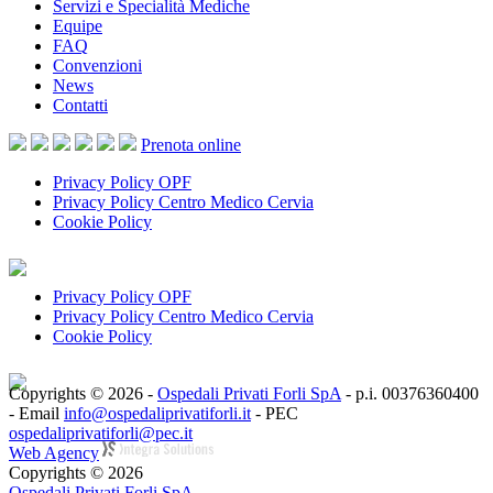
Servizi e Specialità Mediche
Equipe
FAQ
Convenzioni
News
Contatti
Prenota
online
Privacy Policy OPF
Privacy Policy Centro Medico Cervia
Cookie Policy
Privacy Policy OPF
Privacy Policy Centro Medico Cervia
Cookie Policy
Copyrights © 2026 -
Ospedali Privati Forli SpA
- p.i. 00376360400
- Email
info@ospedaliprivatiforli.it
- PEC
ospedaliprivatiforli@pec.it
Web Agency
Copyrights © 2026
Ospedali Privati Forli SpA