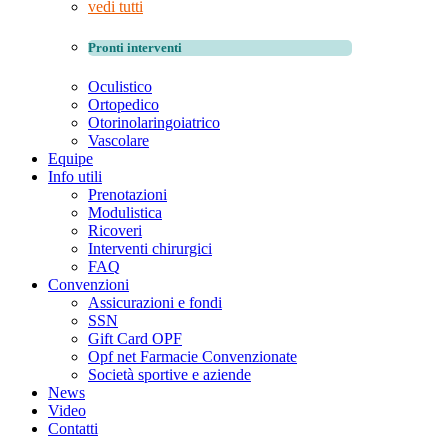
vedi tutti
Pronti interventi
Oculistico
Ortopedico
Otorinolaringoiatrico
Vascolare
Equipe
Info utili
Prenotazioni
Modulistica
Ricoveri
Interventi chirurgici
FAQ
Convenzioni
Assicurazioni e fondi
SSN
Gift Card OPF
Opf net Farmacie Convenzionate
Società sportive e aziende
News
Video
Contatti