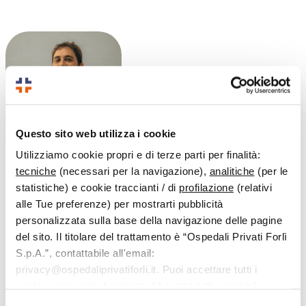
Questo sito web utilizza i cookie
Utilizziamo cookie propri e di terze parti per finalità:
tecniche
(necessari per la navigazione),
analitiche
(per le
Dott.
Carucci Danilo
statistiche) e cookie traccianti / di
profilazione
(relativi
alle Tue preferenze) per mostrarti pubblicità
Specialista in:
personalizzata sulla base della navigazione delle pagine
Anestesia e Terapia Del Dolore
del sito. Il titolare del trattamento è “Ospedali Privati Forlì
Il dr. Danilo Carucci è laureato a pieni voti in Medicina e Chirurgia
S.p.A.”, contattabile all'email:
presso l’università di Perugia e specializzato presso l’università di
privacy@ospedaliprivatiforli.it. Puoi accettare tutti i
Modena e Reggio Emilia in anestesia e terapia del dolore. Da Marzo
2024 fa parte del Team di Terapia del Dolore e Cure Palliative
cookie premendo il pulsante “Accetta tutti i cookie”,
dell’Ospedale di Stato della Repubblica di San Marino, oltre a
proseguire cliccando su “Usa solo i cookie necessari" o