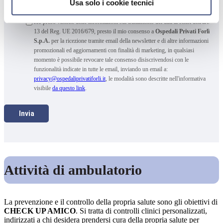
Usa solo i cookie tecnici
*
momento esercitare i suoi diritti scrivendo a
privacy@ospedaliprivatiforli.it
Ho preso visione delle informazioni sul trattamento dei dati ai sensi dell'art.
13 del Reg. UE 2016/679, presto il mio consenso a
Ospedali Privati Forlì
S.p.A.
per la ricezione tramite email della newsletter e di altre informazioni
promozionali ed aggiornamenti con finalità di marketing, in qualsiasi
momento è possibile revocare tale consenso disiscrivendosi con le
funzionalità indicate in tutte le email, inviando un email a:
privacy@ospedaliprivatiforli.it
, le modalità sono descritte nell'informativa
visibile
da questo link
.
Attività di ambulatorio
La prevenzione e il controllo della propria salute sono gli obiettivi di
CHECK UP AMICO
. Si tratta di controlli clinici personalizzati,
indirizzati a chi desidera prendersi cura della propria salute per