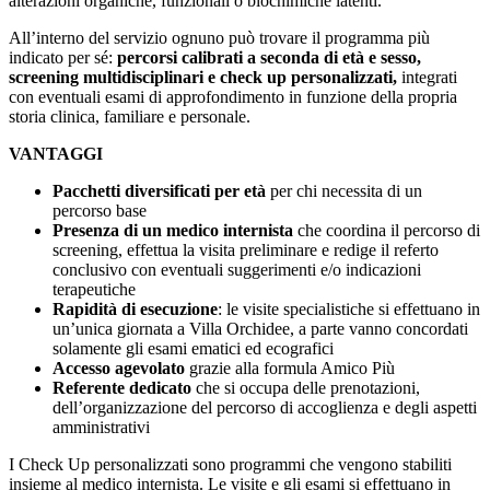
alterazioni organiche, funzionali o biochimiche latenti.
All’interno del servizio ognuno può trovare il programma più
indicato per sé:
percorsi calibrati a seconda di età e sesso,
screening multidisciplinari e check up personalizzati,
integrati
con eventuali esami di approfondimento in funzione della propria
storia clinica, familiare e personale.
VANTAGGI
Pacchetti diversificati per età
per chi necessita di un
percorso base
Presenza di un medico internista
che coordina il percorso di
screening, effettua la visita preliminare e redige il referto
conclusivo con eventuali suggerimenti e/o indicazioni
terapeutiche
Rapidità di esecuzione
: le visite specialistiche si effettuano in
un’unica giornata a Villa Orchidee, a parte vanno concordati
solamente gli esami ematici ed ecografici
Accesso agevolato
grazie alla formula Amico Più
Referente dedicato
che si occupa delle prenotazioni,
dell’organizzazione del percorso di accoglienza e degli aspetti
amministrativi
I Check Up personalizzati sono programmi che vengono stabiliti
insieme al medico internista. Le visite e gli esami si effettuano in