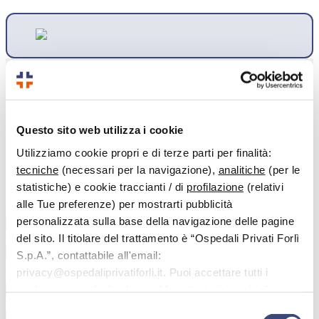
Compila il form per ricevere
Questo sito web utilizza i cookie
informazioni sui percorsi di check up,
lasciaci i tuoi dati qui sotto e sarai
Utilizziamo cookie propri e di terze parti per finalità:
tecniche
(necessari per la navigazione),
analitiche
(per le
ricontattato:
statistiche) e cookie traccianti / di
profilazione
(relativi
alle Tue preferenze) per mostrarti pubblicità
Nome
*
personalizzata sulla base della navigazione delle pagine
del sito. Il titolare del trattamento è “Ospedali Privati Forlì
Cognome
*
S.p.A.”, contattabile all'email:
privacy@ospedaliprivatiforli.it. Puoi accettare tutti i
E-mail
*
cookie premendo il pulsante “Accetta tutti i cookie”,
Telefono
*
proseguire cliccando su “Usa solo i cookie necessari" o
Selezione