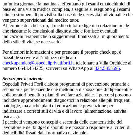
un’unica giornata: la mattina si effettuano gli esami ematochimici di
base ed una visita medica completa, a seguire si eseguono gli esami
clinico strumentali previsti sulla base delle necessità individuali e che
vengono supervisionati dal medico tutor.
Al termine del check up, il medico tutor redige una relazione finale
che riassume le conclusioni diagnostiche e fornisce eventuali
indicazioni terapeutiche o suggerimenti finalizzati al miglioramento
dello stile di vita, se necessario.
Per ulteriori informazioni e per prenotare il proprio check up, è
possibile scrivere all’indirizzo dedicato
checkupamico@ospedaliprivatiforli.it,
telefonare a Villa Orchidee al
numero 0543.454225, scriverci su WhatsApp al
324.5355595
.
Servizi per le aziende
Ospedali Privati Forlì elabora programmi di prevenzione primaria e
secondaria per le aziende che mettono a disposizione di dipendenti e
collaboratori benefit o piani di welfare aziendale. I percorsi possono
includere approfondimenti diagnostici in relazione alle più frequenti
patologie, ma anche piani di educazione e prevenzione per
indirizzare a corretti stili di vita e di lavoro (alimentazione, attività
fisica…).
I pacchetti vengono concepiti a seconda delle caratteristiche del
lavoratore e del budget disponibile e possono rispondere ai criteri di
deducibilità fissati dalla normativa nazionale.