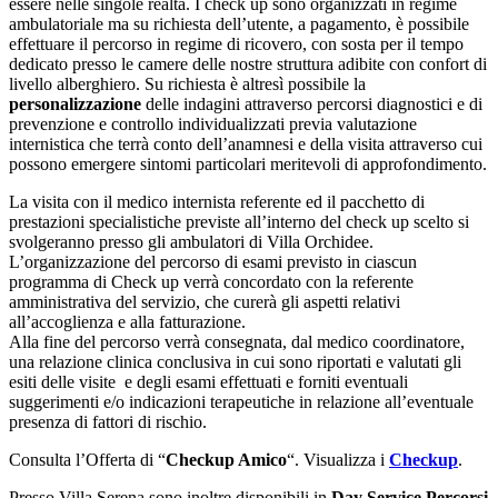
essere nelle singole realtà. I check up sono organizzati in regime
ambulatoriale ma su richiesta dell’utente, a pagamento, è possibile
effettuare il percorso in regime di ricovero, con sosta per il tempo
dedicato presso le camere delle nostre struttura adibite con confort di
livello alberghiero. Su richiesta è altresì possibile la
personalizzazione
delle indagini attraverso percorsi diagnostici e di
prevenzione e controllo individualizzati previa valutazione
internistica che terrà conto dell’anamnesi e della visita attraverso cui
possono emergere sintomi particolari meritevoli di approfondimento.
La visita con il medico internista referente ed il pacchetto di
prestazioni specialistiche previste all’interno del check up scelto si
svolgeranno presso gli ambulatori di Villa Orchidee.
L’organizzazione del percorso di esami previsto in ciascun
programma di Check up verrà concordato con la referente
amministrativa del servizio, che curerà gli aspetti relativi
all’accoglienza e alla fatturazione.
Alla fine del percorso verrà consegnata, dal medico coordinatore,
una relazione clinica conclusiva in cui sono riportati e valutati gli
esiti delle visite e degli esami effettuati e forniti eventuali
suggerimenti e/o indicazioni terapeutiche in relazione all’eventuale
presenza di fattori di rischio.
Consulta l’Offerta di “
Checkup Amico
“. Visualizza i
Checkup
.
Presso Villa Serena sono inoltre disponibili in
Day Service Percorsi