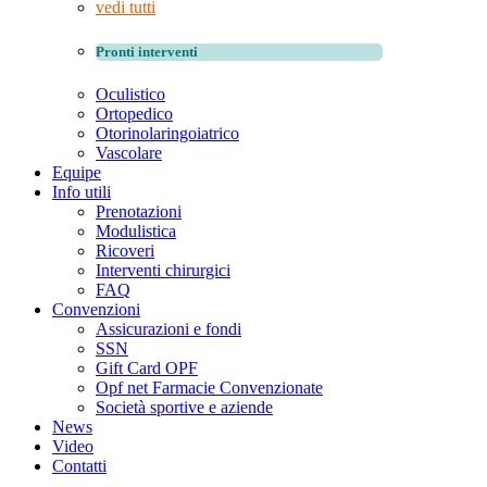
vedi tutti
Pronti interventi
Oculistico
Ortopedico
Otorinolaringoiatrico
Vascolare
Equipe
Info utili
Prenotazioni
Modulistica
Ricoveri
Interventi chirurgici
FAQ
Convenzioni
Assicurazioni e fondi
SSN
Gift Card OPF
Opf net Farmacie Convenzionate
Società sportive e aziende
News
Video
Contatti