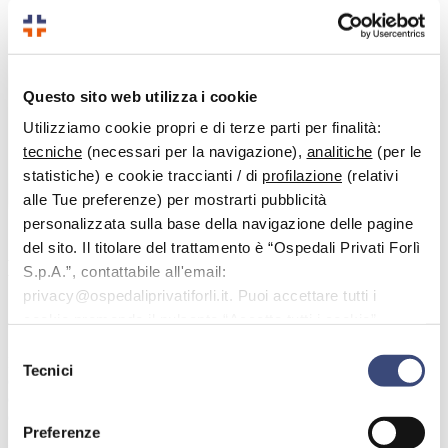
Questo sito web utilizza i cookie
Utilizziamo cookie propri e di terze parti per finalità:
tecniche
(necessari per la navigazione),
analitiche
(per le
statistiche) e cookie traccianti / di
profilazione
(relativi
alle Tue preferenze) per mostrarti pubblicità
personalizzata sulla base della navigazione delle pagine
del sito. Il titolare del trattamento è “Ospedali Privati Forlì
Dott.
Caneschi Sauro
S.p.A.”, contattabile all'email:
privacy@ospedaliprivatiforli.it. Puoi accettare tutti i
Specialista in:
cookie premendo il pulsante “Accetta tutti i cookie”,
Ortopedia e Traumatologia
proseguire cliccando su “Usa solo i cookie necessari" o
Selezione
Dopo laurea in Medicina e Chirurgia e specializzazione in ortopedia
gestire le tue preferenze facendo clic su “Personalizza”.
Tecnici
del
e traumatologia nel 1998, il Dott. Caneschi Sauro riveste l’incarico
consenso
di dirigente medico presso l’unità operativa dell’ospedale di Arezzo
dal 1999 al 2021.
Preferenze