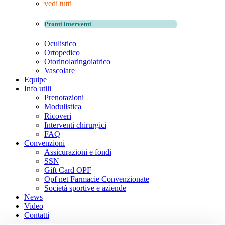
vedi tutti
Pronti interventi
Oculistico
Ortopedico
Otorinolaringoiatrico
Vascolare
Equipe
Info utili
Prenotazioni
Modulistica
Ricoveri
Interventi chirurgici
FAQ
Convenzioni
Assicurazioni e fondi
SSN
Gift Card OPF
Opf net Farmacie Convenzionate
Società sportive e aziende
News
Video
Contatti