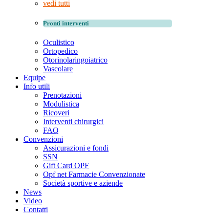
vedi tutti
Pronti interventi
Oculistico
Ortopedico
Otorinolaringoiatrico
Vascolare
Equipe
Info utili
Prenotazioni
Modulistica
Ricoveri
Interventi chirurgici
FAQ
Convenzioni
Assicurazioni e fondi
SSN
Gift Card OPF
Opf net Farmacie Convenzionate
Società sportive e aziende
News
Video
Contatti