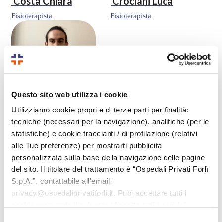
Costa Chiara
Crociani Luca
Fisioterapista
Fisioterapista
Questo sito web utilizza i cookie
Utilizziamo cookie propri e di terze parti per finalità:
tecniche
(necessari per la navigazione),
analitiche
(per le
Cuoghi Filippo
statistiche) e cookie traccianti / di
profilazione
(relativi
Preparatore Atletico
alle Tue preferenze) per mostrarti pubblicità
personalizzata sulla base della navigazione delle pagine
del sito. Il titolare del trattamento è “Ospedali Privati Forlì
S.p.A.”, contattabile all'email:
privacy@ospedaliprivatiforli.it. Puoi accettare tutti i
cookie premendo il pulsante “Accetta tutti i cookie”,
proseguire cliccando su “Usa solo i cookie necessari" o
Selezione