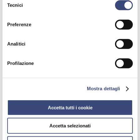
gestire le tue preferenze facendo clic su “Personalizza”.
Tecnici
del
consenso
Dott.
Curci Pietro
Preferenze
Malattie dell'Apparato Respiratorio
Analitici
Profilazione
Mostra dettagli
Dott.
D’Agostino Giovanni
Accetta tutti i cookie
Specialista in:
Otorinolaringoiatria
Accetta selezionati