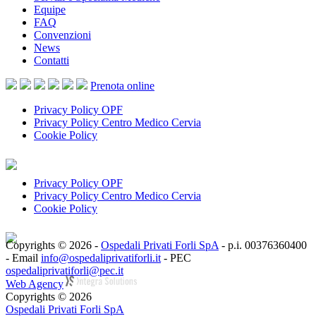
Equipe
FAQ
Convenzioni
News
Contatti
Prenota
online
Privacy Policy OPF
Privacy Policy Centro Medico Cervia
Cookie Policy
Privacy Policy OPF
Privacy Policy Centro Medico Cervia
Cookie Policy
Copyrights © 2026 -
Ospedali Privati Forli SpA
- p.i. 00376360400
- Email
info@ospedaliprivatiforli.it
- PEC
ospedaliprivatiforli@pec.it
Web Agency
Copyrights © 2026
Ospedali Privati Forli SpA