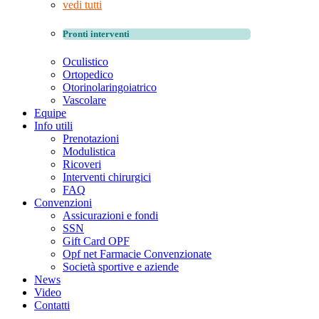
vedi tutti
Pronti interventi
Oculistico
Ortopedico
Otorinolaringoiatrico
Vascolare
Equipe
Info utili
Prenotazioni
Modulistica
Ricoveri
Interventi chirurgici
FAQ
Convenzioni
Assicurazioni e fondi
SSN
Gift Card OPF
Opf net Farmacie Convenzionate
Società sportive e aziende
News
Video
Contatti