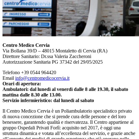
Centro Medico Cervia
Via Bollana 39/D – 48015 Montaletto di Cervia (RA)
Direttore Sanitario: Dr.ssa Valeria Zaccheroni
Autorizzazione Sanitaria PG 37342 del 29/05/2025
Telefono +39 0544 964420
Email
info@centromedicocervia.it
Orari di apertura:
Ambulatori: dal lunedì al venerdì dalle 8 alle 19.30, il sabato
mattina dalle 8.30 alle 13.00.
Servizio infermieristico: dal lunedì al sabato
Il Centro Medico Cervia è un Poliambulatorio specialistico privato
di nuova concezione che si prende cura delle persone e del loro
benessere, garantendo qualità e riservatezza. Il Centro appartiene al
gruppo Ospedali Privati Forlì: acquisito nel 2017, è oggi una
struttura dinamica e votata all’eccellenza del servizio, e grazie anche
all’apporto dei medici di grande esperienza che già operano nelle