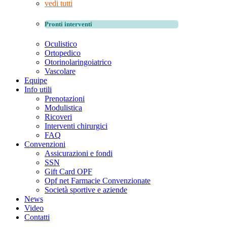
vedi tutti
Pronti interventi
Oculistico
Ortopedico
Otorinolaringoiatrico
Vascolare
Equipe
Info utili
Prenotazioni
Modulistica
Ricoveri
Interventi chirurgici
FAQ
Convenzioni
Assicurazioni e fondi
SSN
Gift Card OPF
Opf net Farmacie Convenzionate
Società sportive e aziende
News
Video
Contatti