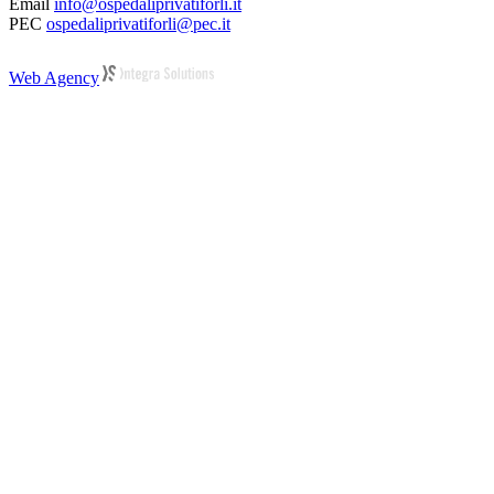
Email
info@ospedaliprivatiforli.it
PEC
ospedaliprivatiforli@pec.it
Web Agency