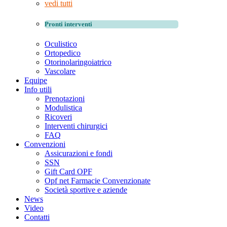
vedi tutti
Pronti interventi
Oculistico
Ortopedico
Otorinolaringoiatrico
Vascolare
Equipe
Info utili
Prenotazioni
Modulistica
Ricoveri
Interventi chirurgici
FAQ
Convenzioni
Assicurazioni e fondi
SSN
Gift Card OPF
Opf net Farmacie Convenzionate
Società sportive e aziende
News
Video
Contatti