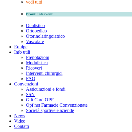
vedi tutti
Pronti interventi
Oculistico
Ortopedico
Otorinolaringoiatrico
Vascolare
Equipe
Info utili
Prenotazioni
Modulistica
Ricoveri
Interventi chirurgici
FAQ
Convenzioni
Assicurazioni e fondi
SSN
Gift Card OPF
Opf net Farmacie Convenzionate
Società sportive e aziende
News
Video
Contatti