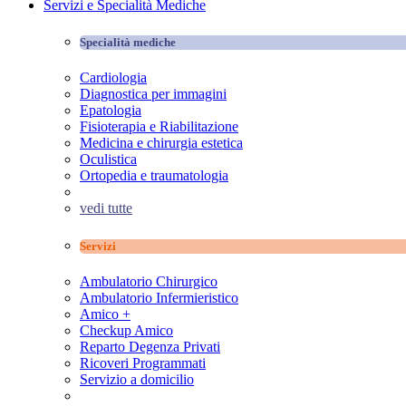
Servizi e Specialità Mediche
Specialità mediche
Cardiologia
Diagnostica per immagini
Epatologia
Fisioterapia e Riabilitazione
Medicina e chirurgia estetica
Oculistica
Ortopedia e traumatologia
vedi tutte
Servizi
Ambulatorio Chirurgico
Ambulatorio Infermieristico
Amico +
Checkup Amico
Reparto Degenza Privati
Ricoveri Programmati
Servizio a domicilio