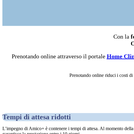
Con la
f
O
Prenotando online attraverso il portale
Home Clin
Prenotando online riduci i costi di
Tempi di attesa ridotti
L’impegno di Amico+ è contenere i tempi di attesa. Al momento della pr
garantisce la prestazione entro i 10 giorni.