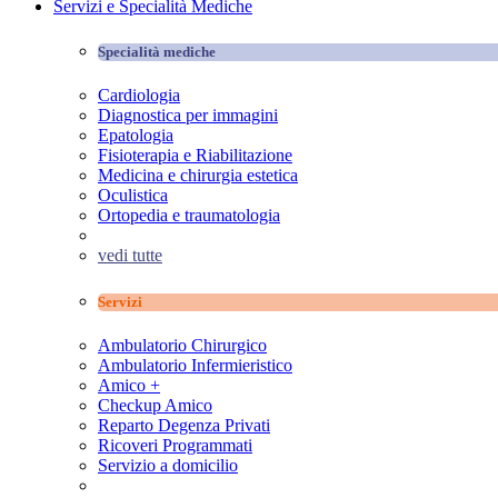
Servizi e Specialità Mediche
Specialità mediche
Cardiologia
Diagnostica per immagini
Epatologia
Fisioterapia e Riabilitazione
Medicina e chirurgia estetica
Oculistica
Ortopedia e traumatologia
vedi tutte
Servizi
Ambulatorio Chirurgico
Ambulatorio Infermieristico
Amico +
Checkup Amico
Reparto Degenza Privati
Ricoveri Programmati
Servizio a domicilio