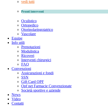
vedi tutti
Pronti interventi
Oculistico
Ortopedico
Otorinolaringoiatrico
Vascolare
Equipe
Info utili
Prenotazioni
Modulistica
Ricoveri
Interventi chirurgici
FAQ
Convenzioni
Assicurazioni e fondi
SSN
Gift Card OPF
Opf net Farmacie Convenzionate
Società sportive e aziende
News
Video
Contatti