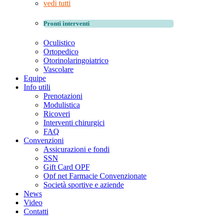
vedi tutti
Pronti interventi
Oculistico
Ortopedico
Otorinolaringoiatrico
Vascolare
Equipe
Info utili
Prenotazioni
Modulistica
Ricoveri
Interventi chirurgici
FAQ
Convenzioni
Assicurazioni e fondi
SSN
Gift Card OPF
Opf net Farmacie Convenzionate
Società sportive e aziende
News
Video
Contatti