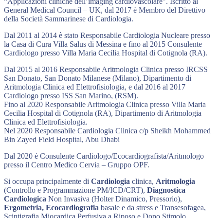
“Applicazioni cliniche dell’imaging cardiovascolare”. Iscritto al
General Medical Council – UK, dal 2017 è Membro del Direttivo
della Società Sammarinese di Cardiologia.
Dal 2011 al 2014 è stato Responsabile Cardiologia Nucleare presso
la Casa di Cura Villa Salus di Messina e fino al 2015 Consulente
Cardiologo presso Villa Maria Cecilia Hospital di Cotignola (RA).
Dal 2015 al 2016 Responsabile Aritmologia Clinica presso IRCSS
San Donato, San Donato Milanese (Milano), Dipartimento di
Aritmologia Clinica ed Elettrofisiologia, e dal 2016 al 2017
Cardiologo presso ISS San Marino, (RSM).
Fino al 2020 Responsabile Aritmologia Clinica presso Villa Maria
Cecilia Hospital di Cotignola (RA), Dipartimento di Aritmologia
Clinica ed Elettrofisiologia.
Nel 2020 Responsabile Cardiologia Clinica c/p Sheikh Mohammed
Bin Zayed Field Hospital, Abu Dhabi
Dal 2020 è Consulente Cardiologo/Ecocardiografista/Aritmologo
presso il Centro Medico Cervia – Gruppo OPF.
Si occupa principalmente di
Cardiologia
clinica,
Aritmologia
(Controllo e Programmazione PM/ICD/CRT),
Diagnostica
Cardiologica
Non Invasiva (Holter Dinamico, Pressorio),
Ergometria, Ecocardiografia
basale e da stress e Transesofagea,
Scintigrafia Miocardica Perfusiva a Riposo e Dopo Stimolo.