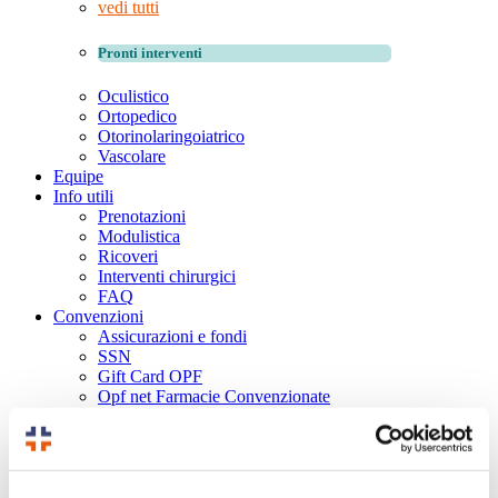
vedi tutti
Pronti interventi
Oculistico
Ortopedico
Otorinolaringoiatrico
Vascolare
Equipe
Info utili
Prenotazioni
Modulistica
Ricoveri
Interventi chirurgici
FAQ
Convenzioni
Assicurazioni e fondi
SSN
Gift Card OPF
Opf net Farmacie Convenzionate
Società sportive e aziende
News
Video
Contatti