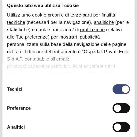
Questo sito web utilizza i cookie
Utilizziamo cookie propri e di terze parti per finalità:
tecniche
(necessari per la navigazione),
analitiche
(per le
statistiche) e cookie traccianti / di
profilazione
(relativi
alle Tue preferenze) per mostrarti pubblicità
personalizzata sulla base della navigazione delle pagine
del sito. Il titolare del trattamento è “Ospedali Privati Forlì
S.p.A.”, contattabile all'email:
privacy@ospedaliprivatiforli.it. Puoi accettare tutti i
cookie premendo il pulsante “Accetta tutti i cookie”,
Dott.
Ciarpaglini Giuseppe
proseguire cliccando su “Usa solo i cookie necessari" o
Selezione
gestire le tue preferenze facendo clic su “Personalizza”.
Tecnici
del
Specialista in:
consenso
Ortopedia e Traumatologia
Preferenze
Il Dott. Ciarpaglini Giuseppe è un medico chirurgo ortopedico che
ha eseguito più di 2000 interventi chirurgici di ortopedia e
traumatologia. Inoltr è un professionista della medicina sportiva,
Analitici
specializzato nelle cure riabilitativi con competenze specifiche in
ambito protesico e in artroscopia del ginocchio.