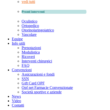
vedi tutti
Pronti interventi
Oculistico
Ortopedico
Otorinolaringoiatrico
Vascolare
Equipe
Info utili
Prenotazioni
Modulistica
Ricoveri
Interventi chirurgici
FAQ
Convenzioni
Assicurazioni e fondi
SSN
Gift Card OPF
Opf net Farmacie Convenzionate
Società sportive e aziende
News
Video
Contatti