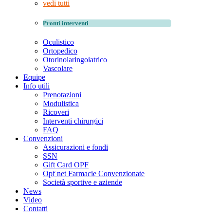
vedi tutti
Pronti interventi
Oculistico
Ortopedico
Otorinolaringoiatrico
Vascolare
Equipe
Info utili
Prenotazioni
Modulistica
Ricoveri
Interventi chirurgici
FAQ
Convenzioni
Assicurazioni e fondi
SSN
Gift Card OPF
Opf net Farmacie Convenzionate
Società sportive e aziende
News
Video
Contatti