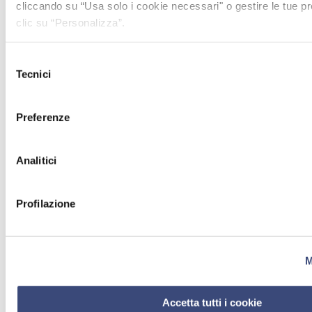
cliccando su “Usa solo i cookie necessari" o gestire le tue 
clic su “Personalizza”.
Selezione
Tecnici
del
consenso
Preferenze
Analitici
Profilazione
M
Accetta tutti i cookie