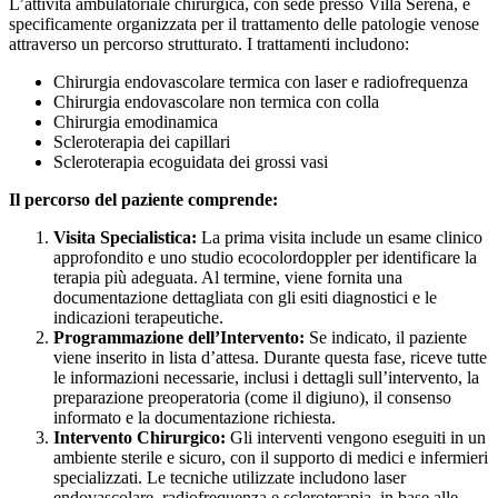
L’attività ambulatoriale chirurgica, con sede presso Villa Serena, è
specificamente organizzata per il trattamento delle patologie venose
attraverso un percorso strutturato. I trattamenti includono:
Chirurgia endovascolare termica con laser e radiofrequenza
Chirurgia endovascolare non termica con colla
Chirurgia emodinamica
Scleroterapia dei capillari
Scleroterapia ecoguidata dei grossi vasi
Il percorso del paziente comprende:
Visita Specialistica:
La prima visita include un esame clinico
approfondito e uno studio ecocolordoppler per identificare la
terapia più adeguata. Al termine, viene fornita una
documentazione dettagliata con gli esiti diagnostici e le
indicazioni terapeutiche.
Programmazione dell’Intervento:
Se indicato, il paziente
viene inserito in lista d’attesa. Durante questa fase, riceve tutte
le informazioni necessarie, inclusi i dettagli sull’intervento, la
preparazione preoperatoria (come il digiuno), il consenso
informato e la documentazione richiesta.
Intervento Chirurgico:
Gli interventi vengono eseguiti in un
ambiente sterile e sicuro, con il supporto di medici e infermieri
specializzati. Le tecniche utilizzate includono laser
endovascolare, radiofrequenza e scleroterapia, in base alle