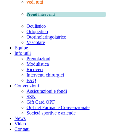
vedi tutti
Pronti interventi
Oculistico
Ortopedico
Otorinolaringoiatrico
Vascolare
Equipe
Info utili
Prenotazioni
Modulistica
Ricoveri
Interventi chirurgici
FAQ
Convenzioni
Assicurazioni e fondi
SSN
Gift Card OPF
Opf net Farmacie Convenzionate
Società sportive e aziende
News
Video
Contatti