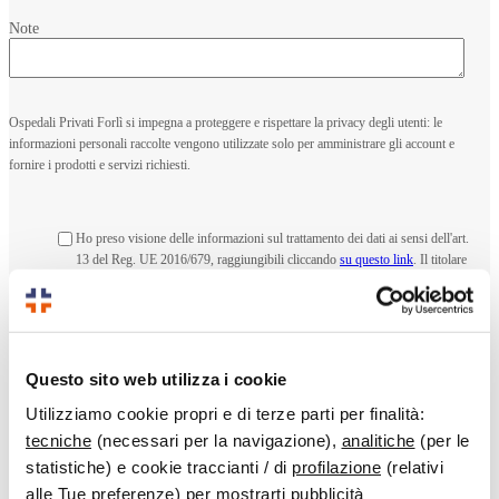
Note
Ospedali Privati Forlì si impegna a proteggere e rispettare la privacy degli utenti: le
informazioni personali raccolte vengono utilizzate solo per amministrare gli account e
fornire i prodotti e servizi richiesti.
Ho preso visione delle informazioni sul trattamento dei dati ai sensi dell'art.
13 del Reg. UE 2016/679, raggiungibili cliccando
su questo link
. Il titolare
del trattamento dei dati è
Ospedali Privati Forlì S.p.A.
, potrà in ogni
*
momento esercitare i suoi diritti scrivendo a
privacy@ospedaliprivatiforli.it
Ho preso visione delle informazioni sul trattamento dei dati ai sensi dell'art.
13 del Reg. UE 2016/679, presto il mio consenso a
Ospedali Privati Forlì
Questo sito web utilizza i cookie
S.p.A.
per la ricezione tramite email della newsletter e di altre informazioni
promozionali ed aggiornamenti con finalità di marketing, in qualsiasi
Utilizziamo cookie propri e di terze parti per finalità:
momento è possibile revocare tale consenso disiscrivendosi con le
tecniche
(necessari per la navigazione),
analitiche
(per le
funzionalità indicate in tutte le email, inviando un email a:
statistiche) e cookie traccianti / di
profilazione
(relativi
privacy@ospedaliprivatiforli.it
, le modalità sono descritte nell'informativa
visibile
da questo link
.
alle Tue preferenze) per mostrarti pubblicità