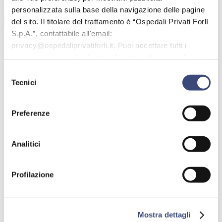
personalizzata sulla base della navigazione delle pagine
del sito. Il titolare del trattamento è “Ospedali Privati Forlì
S.p.A.”, contattabile all'email:
privacy@ospedaliprivatiforli.it. Puoi accettare tutti i
cookie premendo il pulsante “Accetta tutti i cookie”,
proseguire cliccando su “Usa solo i cookie necessari" o
Selezione
Approfondimenti
gestire le tue preferenze facendo clic su “Personalizza”.
Tecnici
del
consenso
Approfondisci
Preferenze
Trattamento laser per capillari e inestetismi
vascolari
Analitici
Approfondisci
Profilazione
Linfedema, una patologia da battere sul
tempo
Mostra dettagli