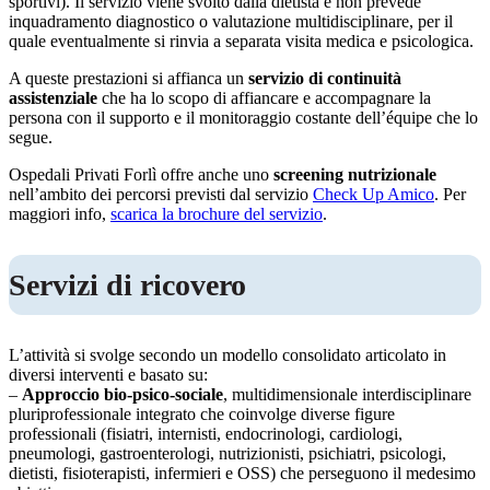
sportivi). Il servizio viene svolto dalla dietista e non prevede
inquadramento diagnostico o valutazione multidisciplinare, per il
quale eventualmente si rinvia a separata visita medica e psicologica.
A queste prestazioni si affianca un
servizio di continuità
assistenziale
che ha lo scopo di affiancare e accompagnare la
persona con il supporto e il monitoraggio costante dell’équipe che lo
segue.
Ospedali Privati Forlì offre anche uno
screening nutrizionale
nell’ambito dei percorsi previsti dal servizio
Check Up Amico
. Per
maggiori info,
scarica la brochure del servizio
.
Servizi di ricovero
L’attività si svolge secondo un modello consolidato articolato in
diversi interventi e basato su:
–
Approccio bio-psico-sociale
, multidimensionale interdisciplinare
pluriprofessionale integrato che coinvolge diverse figure
professionali (fisiatri, internisti, endocrinologi, cardiologi,
pneumologi, gastroenterologi, nutrizionisti, psichiatri, psicologi,
dietisti, fisioterapisti, infermieri e OSS) che perseguono il medesimo