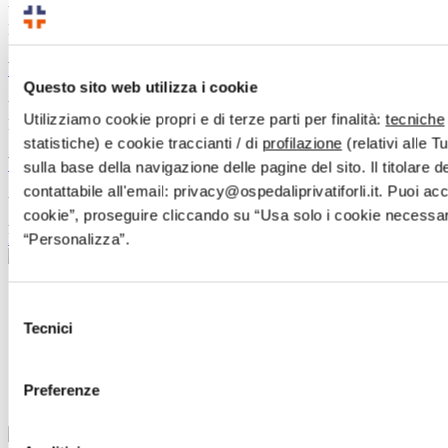
Via del Camaldolino 8, 47121 Forlì (FC) Dir. San. Dr. Davide
Dell’Amore Aut. San. PG 0003258/18
Villa Igea
Questo sito web utilizza i cookie
Viale A. Gramsci 42/44, 47122 Forlì (FC) Dir. San. Dr. Davide
Utilizziamo cookie propri e di terze parti per finalità:
tecniche
Dell’Amore Aut. San. PG 0059842/13 e PG 0065505/16
statistiche) e cookie traccianti / di
profilazione
(relativi alle 
Villa Orchidee
sulla base della navigazione delle pagine del sito. Il titolare d
contattabile all'email: privacy@ospedaliprivatiforli.it. Puoi acc
Via Balducci 38, 47121 Forlì (FC) Dir. San. Dr. Davide Dell’Amore
cookie”, proseguire cliccando su “Usa solo i cookie necessari
Aut. San. PG 0072195/18
Prenota online
“Personalizza”.
Gruppo OPF
Selezione
Servizi e Specialità Mediche
Tecnici
Equipe
del
FAQ
consenso
Convenzioni
News
Preferenze
Contatti
Prenota
online