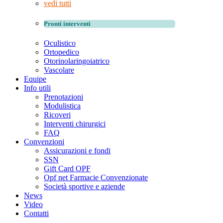
vedi tutti
Pronti interventi
Oculistico
Ortopedico
Otorinolaringoiatrico
Vascolare
Equipe
Info utili
Prenotazioni
Modulistica
Ricoveri
Interventi chirurgici
FAQ
Convenzioni
Assicurazioni e fondi
SSN
Gift Card OPF
Opf net Farmacie Convenzionate
Società sportive e aziende
News
Video
Contatti