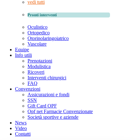
vedi tutti
Pronti interventi
Oculistico
Ortopedico
Otorinolaringoiatrico
Vascolare
Equipe
Info utili
Prenotazioni
Modulistica
Ricoveri
Interventi chirurgici
FAQ
Convenzioni
Assicurazioni e fondi
SSN
Gift Card OPF
Opf net Farmacie Convenzionate
Società sportive e aziende
News
Video
Contatti