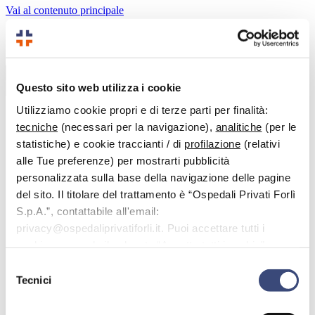
Vai al contenuto principale
Benvenuto nell'area dedicata alle domande più frequenti.
Questo sito web utilizza i cookie
Cerca
Utilizziamo cookie propri e di terze parti per finalità:
tecniche
(necessari per la navigazione),
analitiche
(per le
statistiche) e cookie traccianti / di
profilazione
(relativi
< Tutti gli argomenti
alle Tue preferenze) per mostrarti pubblicità
FAQ
personalizzata sulla base della navigazione delle pagine
Esami di laboratorio
del sito. Il titolare del trattamento è “Ospedali Privati Forlì
Sono titolare di un'assicurazione sanitaria, posso fare
gli esami di laboratorio tramite la mia assicurazione?
S.p.A.”, contattabile all'email:
privacy@ospedaliprivatiforli.it. Puoi accettare tutti i
Sono titolare di un’assicurazione
cookie premendo il pulsante “Accetta tutti i cookie”,
sanitaria, posso fare gli esami di
proseguire cliccando su “Usa solo i cookie necessari" o
Selezione
laboratorio tramite la mia
gestire le tue preferenze facendo clic su “Personalizza”.
Tecnici
del
assicurazione?
consenso