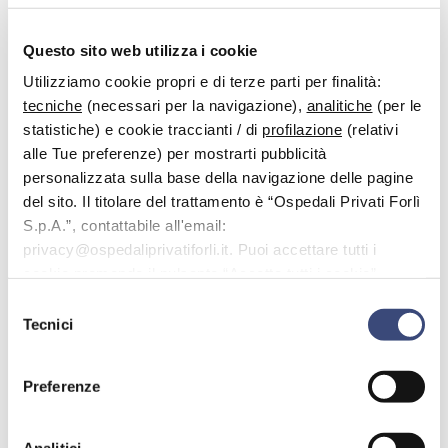
Categoria -
Accesso alla
Questo sito web utilizza i cookie
Utilizziamo cookie propri e di terze parti per finalità:
struttura e servizi
tecniche
(necessari per la navigazione),
analitiche
(per le
statistiche) e cookie traccianti / di
profilazione
(relativi
FAQ
alle Tue preferenze) per mostrarti pubblicità
Accesso alla struttura e servizi
personalizzata sulla base della navigazione delle pagine
del sito. Il titolare del trattamento è “Ospedali Privati Forlì
Quali sono gli orari di apertura di Villa
S.p.A.”, contattabile all'email:
Serena?
privacy@ospedaliprivatiforli.it. Puoi accettare tutti i
cookie premendo il pulsante “Accetta tutti i cookie”,
Data:
Dicembre 16, 2022
Di:
Daniele Ferro
proseguire cliccando su “Usa solo i cookie necessari" o
Selezione
Categorie:
Accesso alla struttura e servizi
gestire le tue preferenze facendo clic su “Personalizza”.
Tecnici
del
Leggi tutto
consenso
Quali sono gli orari di apertura di Villa
Preferenze
Igea?
Analitici