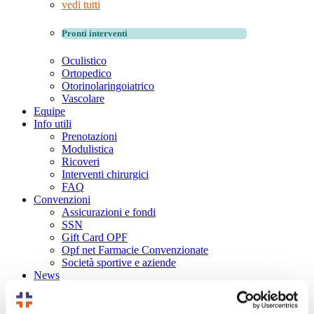
vedi tutti
Pronti interventi
Oculistico
Ortopedico
Otorinolaringoiatrico
Vascolare
Equipe
Info utili
Prenotazioni
Modulistica
Ricoveri
Interventi chirurgici
FAQ
Convenzioni
Assicurazioni e fondi
SSN
Gift Card OPF
Opf net Farmacie Convenzionate
Società sportive e aziende
News
Video
Contatti