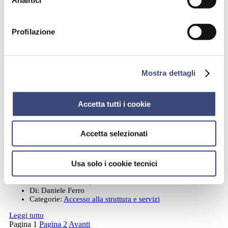
Data:
Dicembre 16, 2022
Di:
Daniele Ferro
Categorie:
Accesso alla struttura e servizi
Profilazione
Leggi tutto
Quali sono gli orari di apertura di Villa
Orchidee?
Mostra dettagli
Data:
Dicembre 16, 2022
Di:
Daniele Ferro
Accetta tutti i cookie
Categorie:
Accesso alla struttura e servizi
Leggi tutto
Accetta selezionati
Quali sono gli orari di apertura del
Centro Medico Cervia?
Usa solo i cookie tecnici
Data:
Dicembre 16, 2022
Di:
Daniele Ferro
Categorie:
Accesso alla struttura e servizi
Leggi tutto
Paginazione
Pagina
1
Pagina
2
Avanti