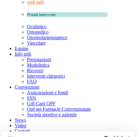
vedi tutti
Pronti interventi
Oculistico
Ortopedico
Otorinolaringoiatrico
Vascolare
Equipe
Info utili
Prenotazioni
Modulistica
Ricoveri
Interventi chirurgici
FAQ
Convenzioni
Assicurazioni e fondi
SSN
Gift Card OPF
Opf net Farmacie Convenzionate
Società sportive e aziende
News
Video
Contatti