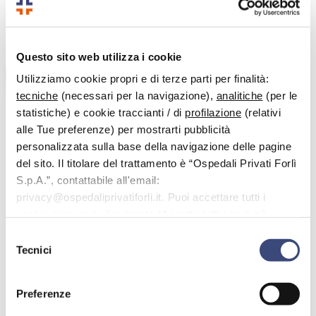
Vai al contenuto principale
Questo sito web utilizza i cookie
Benvenuto nell'area dedicata alle domande più frequenti.
Utilizziamo cookie propri e di terze parti per finalità:
Cerca
tecniche
(necessari per la navigazione),
analitiche
(per le
statistiche) e cookie traccianti / di
profilazione
(relativi
alle Tue preferenze) per mostrarti pubblicità
personalizzata sulla base della navigazione delle pagine
< Tutti gli argomenti
del sito. Il titolare del trattamento è “Ospedali Privati Forlì
FAQ
S.p.A.”, contattabile all'email:
Medici e specialità mediche
Se accedo ad una visita specialistica in convenzione
privacy@ospedaliprivatiforli.it. Puoi accettare tutti i
con il SSN, posso scegliere con quale medico
cookie premendo il pulsante “Accetta tutti i cookie”,
effettuarla?
proseguire cliccando su “Usa solo i cookie necessari" o
Selezione
Se accedo ad una visita specialistica
gestire le tue preferenze facendo clic su “Personalizza”.
Tecnici
del
in convenzione con il SSN, posso
consenso
scegliere con quale medico
Preferenze
effettuarla?