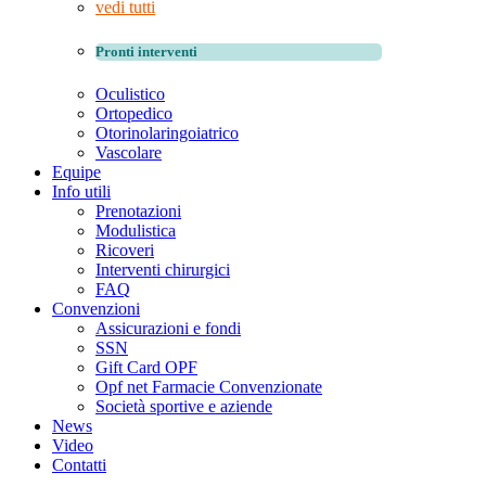
vedi tutti
Pronti interventi
Oculistico
Ortopedico
Otorinolaringoiatrico
Vascolare
Equipe
Info utili
Prenotazioni
Modulistica
Ricoveri
Interventi chirurgici
FAQ
Convenzioni
Assicurazioni e fondi
SSN
Gift Card OPF
Opf net Farmacie Convenzionate
Società sportive e aziende
News
Video
Contatti