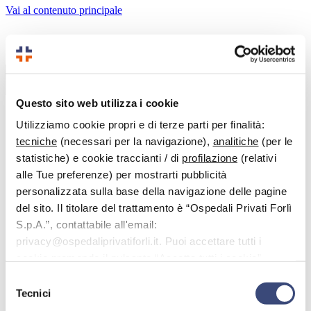
Vai al contenuto principale
Benvenuto nell'area dedicata alle domande più frequenti.
Cerca
Questo sito web utilizza i cookie
Utilizziamo cookie propri e di terze parti per finalità:
tecniche
(necessari per la navigazione),
analitiche
(per le
< Tutti gli argomenti
statistiche) e cookie traccianti / di
profilazione
(relativi
FAQ
alle Tue preferenze) per mostrarti pubblicità
Prestazioni: prenotare, modificare, annullare, pagare
personalizzata sulla base della navigazione delle pagine
Quando devo pagare una visita specialistica?
del sito. Il titolare del trattamento è “Ospedali Privati Forlì
Quando devo pagare una visita
S.p.A.”, contattabile all'email:
specialistica?
privacy@ospedaliprivatiforli.it. Puoi accettare tutti i
cookie premendo il pulsante “Accetta tutti i cookie”,
Se la prenotazione viene effettuata on line (usufruendo dello
proseguire cliccando su “Usa solo i cookie necessari" o
Selezione
sconto del 10%) , il pagamento si può fare subito a
gestire le tue preferenze facendo clic su “Personalizza”.
Tecnici
del
conclusione della prenotazione, o in un secondo momento
nella sezione “i miei appuntamenti”.