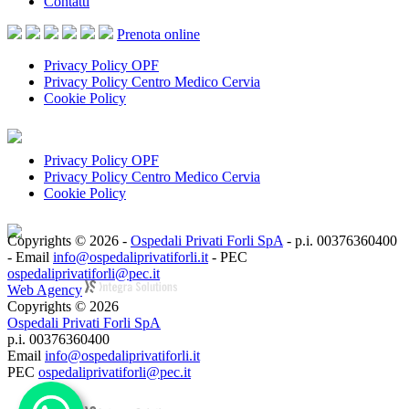
Contatti
Prenota
online
Privacy Policy OPF
Privacy Policy Centro Medico Cervia
Cookie Policy
Privacy Policy OPF
Privacy Policy Centro Medico Cervia
Cookie Policy
Copyrights © 2026 -
Ospedali Privati Forli SpA
- p.i. 00376360400
- Email
info@ospedaliprivatiforli.it
- PEC
ospedaliprivatiforli@pec.it
Web Agency
Copyrights © 2026
Ospedali Privati Forli SpA
p.i. 00376360400
Email
info@ospedaliprivatiforli.it
PEC
ospedaliprivatiforli@pec.it