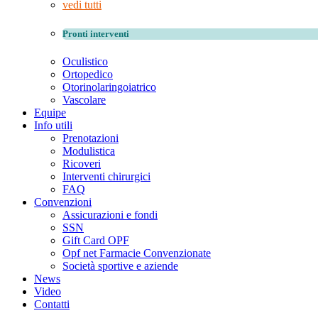
vedi tutti
Pronti interventi
Oculistico
Ortopedico
Otorinolaringoiatrico
Vascolare
Equipe
Info utili
Prenotazioni
Modulistica
Ricoveri
Interventi chirurgici
FAQ
Convenzioni
Assicurazioni e fondi
SSN
Gift Card OPF
Opf net Farmacie Convenzionate
Società sportive e aziende
News
Video
Contatti