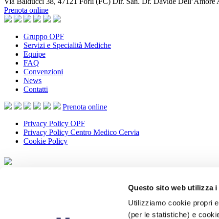
Via Balducci 38, 47121 Forlì (FC) Dir. San. Dr. Davide Dell’Amore
Prenota online
Gruppo OPF
Servizi e Specialità Mediche
Equipe
FAQ
Convenzioni
News
Contatti
Prenota
online
Privacy Policy OPF
Privacy Policy Centro Medico Cervia
Cookie Policy
Privacy Policy OPF
Privacy Policy Centro Medico Cervia
Questo sito web utilizza i
Cookie Policy
Utilizziamo cookie propri e 
(per le statistiche) e cookie
Copyrights © 2026 -
Ospedali Privati Forli SpA
- p.i. 00376360400 -