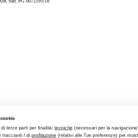
 Aut. San. PG 0072195/18
 cookie
di terze parti per finalità:
tecniche
(necessari per la navigazione
 traccianti / di
profilazione
(relativi alle Tue preferenze) per most
 Email
info@ospedaliprivatiforli.it
- PEC
ospedaliprivatiforli@pec.it