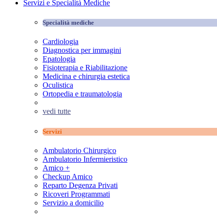
Servizi e Specialità Mediche
Specialità mediche
Cardiologia
Diagnostica per immagini
Epatologia
Fisioterapia e Riabilitazione
Medicina e chirurgia estetica
Oculistica
Ortopedia e traumatologia
vedi tutte
Servizi
Ambulatorio Chirurgico
Ambulatorio Infermieristico
Amico +
Checkup Amico
Reparto Degenza Privati
Ricoveri Programmati
Servizio a domicilio