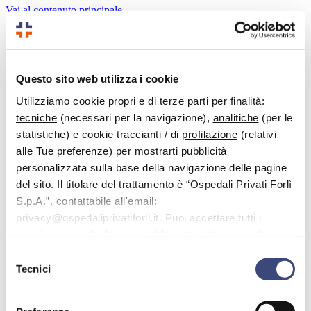
Vai al contenuto principale
Benvenuto nell'area dedicata alle domande più frequenti.
Questo sito web utilizza i cookie
Cerca
Utilizziamo cookie propri e di terze parti per finalità:
tecniche
(necessari per la navigazione),
analitiche
(per le
statistiche) e cookie traccianti / di
profilazione
(relativi
< Tutti gli argomenti
alle Tue preferenze) per mostrarti pubblicità
personalizzata sulla base della navigazione delle pagine
FAQ
Accesso alla struttura e servizi
del sito. Il titolare del trattamento è “Ospedali Privati Forlì
Quali sono gli orari di apertura della cassa interna alle
S.p.A.”, contattabile all'email:
strutture?
privacy@ospedaliprivatiforli.it. Puoi accettare tutti i
Quali sono gli orari di apertura della
cookie premendo il pulsante “Accetta tutti i cookie”,
cassa interna alle strutture?
proseguire cliccando su “Usa solo i cookie necessari" o
Selezione
gestire le tue preferenze facendo clic su “Personalizza”.
Tecnici
del
Il servizio cassa presso gli sportelli è attivo nei seguenti orari:
consenso
A Villa Serena, dal lunedì al sabato dalle ore 7:00 alle