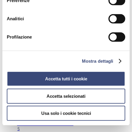
Preferenze
ore 19:00;
A Villa Igea, dal lunedì al venerdì dalle ore 7:00 alle ore
19:00 e il sabato dalle ore 7:30 alle ore 13:00;
Analitici
A Villa Orchidee, dal lunedì al venerdì dalle ore 7:30
alle ore 19:30 e il sabato dalle ore 7:30 alle ore 13:00
Al Centro Medico Cervia,
dal lunedì al venerdì dalle
8:00 alle 19:30, il sabato mattina dalle 8:30 alle 13:00.
Profilazione
Categorie
Mostra dettagli
Prestazioni: prenotare, modificare, annullare, pagare
19
Esami di laboratorio
15
Accetta tutti i cookie
Esami di diagnostica
14
Medici e specialità mediche
Accetta selezionati
7
Costi delle prestazioni e convenzioni
7
Usa solo i cookie tecnici
Servizi di Pronto Intervento
1
Accesso alla struttura e servizi
5