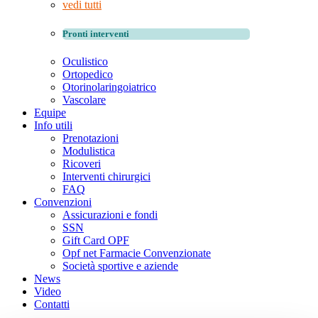
vedi tutti
Pronti interventi
Oculistico
Ortopedico
Otorinolaringoiatrico
Vascolare
Equipe
Info utili
Prenotazioni
Modulistica
Ricoveri
Interventi chirurgici
FAQ
Convenzioni
Assicurazioni e fondi
SSN
Gift Card OPF
Opf net Farmacie Convenzionate
Società sportive e aziende
News
Video
Contatti