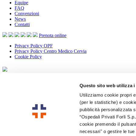
Equipe
FAQ
Convenzioni
News
Contatti
Prenota
online
Privacy Policy OPF
Privacy Policy Centro Medico Cervia
Cookie Policy
Privacy Policy OPF
Privacy Policy Centro Medico Cervia
Questo sito web utilizza i
Cookie Policy
Utilizziamo cookie propri e 
(per le statistiche) e cookie
Copyrights © 2026 -
Ospedali Privati Forli SpA
- p.i. 00376360400 -
pubblicità personalizzata su
Web Agency
Copyrights © 2026
“Ospedali Privati Forlì S.p.
Ospedali Privati Forli SpA
cookie premendo il pulsante
p.i. 00376360400
necessari" o gestire le tu
Email
info@ospedaliprivatiforli.it