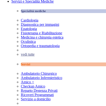
Servizi e Specialità Mediche
Specialità mediche
Cardiologia
Diagnostica per immagini
Epatologia
Fisioterapia e Riabilitazione
Medicina e chirurgia estetica
Oculistica
Ortopedia e traumatologia
vedi tutte
Servizi
Ambulatorio Chirurgico
Ambulatorio Infermieristico
Amico +
Checkup Amico
Reparto Degenza Privati
Ricoveri Programmati
Servizio a domicilio