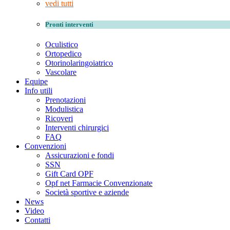
vedi tutti
Pronti interventi
Oculistico
Ortopedico
Otorinolaringoiatrico
Vascolare
Equipe
Info utili
Prenotazioni
Modulistica
Ricoveri
Interventi chirurgici
FAQ
Convenzioni
Assicurazioni e fondi
SSN
Gift Card OPF
Opf net Farmacie Convenzionate
Società sportive e aziende
News
Video
Contatti