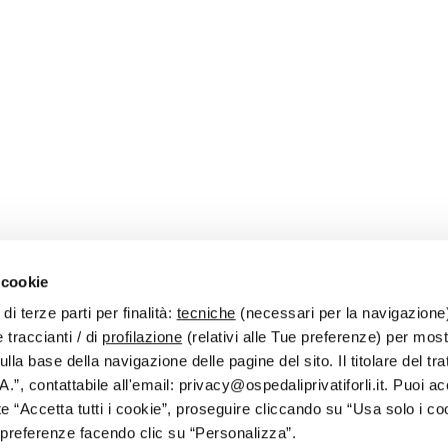
 cookie
di terze parti per finalità:
tecniche
(necessari per la navigazione
 traccianti / di
profilazione
(relativi alle Tue preferenze) per most
 Email
info@ospedaliprivatiforli.it
- PEC
ospedaliprivatiforli@pec.it
lla base della navigazione delle pagine del sito. Il titolare del tr
A.”, contattabile all'email: privacy@ospedaliprivatiforli.it. Puoi acc
 “Accetta tutti i cookie”, proseguire cliccando su “Usa solo i co
e preferenze facendo clic su “Personalizza”.