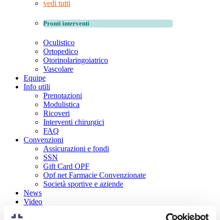
vedi tutti
Pronti interventi
Oculistico
Ortopedico
Otorinolaringoiatrico
Vascolare
Equipe
Info utili
Prenotazioni
Modulistica
Ricoveri
Interventi chirurgici
FAQ
Convenzioni
Assicurazioni e fondi
SSN
Gift Card OPF
Opf net Farmacie Convenzionate
Società sportive e aziende
News
Video
Contatti