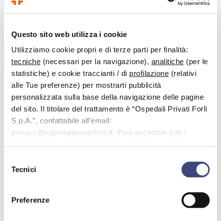
Vai al contenuto principale
Questo sito web utilizza i cookie
Benvenuto nell'area dedicata alle domande più frequenti.
Utilizziamo cookie propri e di terze parti per finalità:
tecniche
(necessari per la navigazione),
analitiche
(per le
Cerca
statistiche) e cookie traccianti / di
profilazione
(relativi
alle Tue preferenze) per mostrarti pubblicità
personalizzata sulla base della navigazione delle pagine
< Tutti gli argomenti
del sito. Il titolare del trattamento è “Ospedali Privati Forlì
FAQ
S.p.A.”, contattabile all'email:
Prestazioni: prenotare, modificare, annullare, pagare
privacy@ospedaliprivatiforli.it. Puoi accettare tutti i
Posso prenotare in qualsiasi farmacia?
cookie premendo il pulsante “Accetta tutti i cookie”,
Posso prenotare in qualsiasi
proseguire cliccando su “Usa solo i cookie necessari" o
Selezione
gestire le tue preferenze facendo clic su “Personalizza”.
farmacia?
Tecnici
del
consenso
La prenotazione è possibile effettuarla solo presso le farmacie
Preferenze
convenzionate. Può consultare l’elenco completo a questo
link:
https://www.ospedaliprivatiforli.it/opf-net-farmacie-
convenzionate/