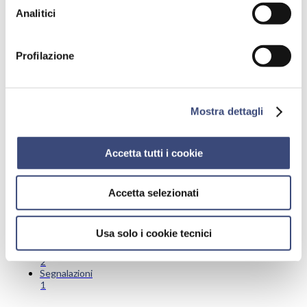
Analitici
Profilazione
Categorie
Prestazioni: prenotare, modificare, annullare, pagare
19
Esami di laboratorio
Mostra dettagli
15
Esami di diagnostica
14
Accetta tutti i cookie
Medici e specialità mediche
7
Costi delle prestazioni e convenzioni
7
Accetta selezionati
Servizi di Pronto Intervento
1
Accesso alla struttura e servizi
Usa solo i cookie tecnici
5
Ricovero
2
Segnalazioni
1