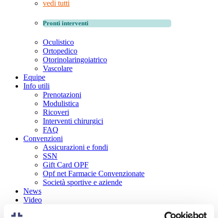
vedi tutti
Pronti interventi
Oculistico
Ortopedico
Otorinolaringoiatrico
Vascolare
Equipe
Info utili
Prenotazioni
Modulistica
Ricoveri
Interventi chirurgici
FAQ
Convenzioni
Assicurazioni e fondi
SSN
Gift Card OPF
Opf net Farmacie Convenzionate
Società sportive e aziende
News
Video
Contatti