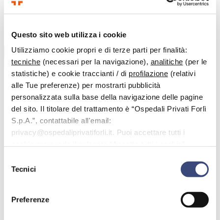
Vai al contenuto principale
Questo sito web utilizza i cookie
Benvenuto nell'area dedicata alle domande più frequenti.
Utilizziamo cookie propri e di terze parti per finalità:
tecniche
(necessari per la navigazione),
analitiche
(per le
Cerca
statistiche) e cookie traccianti / di
profilazione
(relativi
alle Tue preferenze) per mostrarti pubblicità
personalizzata sulla base della navigazione delle pagine
< Tutti gli argomenti
del sito. Il titolare del trattamento è “Ospedali Privati Forlì
FAQ
S.p.A.”, contattabile all'email:
Esami di laboratorio
privacy@ospedaliprivatiforli.it. Puoi accettare tutti i
Gli esami di laboratorio vanno prenotati?
cookie premendo il pulsante “Accetta tutti i cookie”,
Gli esami di laboratorio vanno
proseguire cliccando su “Usa solo i cookie necessari" o
Selezione
gestire le tue preferenze facendo clic su “Personalizza”.
prenotati?
Tecnici
del
consenso
Per eseguire gli esami è necessario prenotarli attraverso la
Preferenze
nostra piattaforma on line
Home Clinic
o tramite la App OPF
Home Clinic.
E’ anche possibile prenotarli telefonicamente chiamando