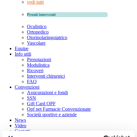
vedi tutti
Pronti interventi
Oculistico
Ortopedico
Otorinolaringoiatrico
Vascolare
Equipe
Info utili
Prenotazioni
Modulistica
Ricoveri
Interventi chirurgici
FAQ
Convenzioni
Assicurazioni e fondi
SSN
Gift Card OPF
Opf net Farmacie Convenzionate
Società sportive e aziende
News
Video
Contatti