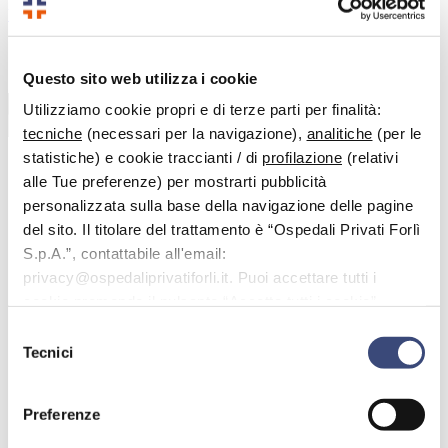
Vai al contenuto principale
Questo sito web utilizza i cookie
Benvenuto nell'area dedicata alle domande più frequenti.
Utilizziamo cookie propri e di terze parti per finalità:
Cerca
tecniche
(necessari per la navigazione),
analitiche
(per le
statistiche) e cookie traccianti / di
profilazione
(relativi
alle Tue preferenze) per mostrarti pubblicità
personalizzata sulla base della navigazione delle pagine
< Tutti gli argomenti
del sito. Il titolare del trattamento è “Ospedali Privati Forlì
FAQ
S.p.A.”, contattabile all'email:
Esami di laboratorio
E' possibile eseguire esami citologici?
privacy@ospedaliprivatiforli.it. Puoi accettare tutti i
cookie premendo il pulsante “Accetta tutti i cookie”,
E’ possibile eseguire esami
proseguire cliccando su “Usa solo i cookie necessari" o
Selezione
citologici?
gestire le tue preferenze facendo clic su “Personalizza”.
Tecnici
del
consenso
Sì, è possibile eseguire esami citologici a pagamento presso
Villa Serena.
Preferenze
Occorre chiamare l’ambulatorio infermieristico al numero