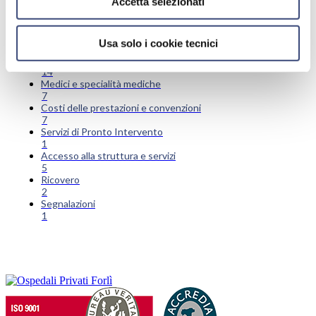
Accetta selezionati
Prestazioni: prenotare, modificare, annullare, pagare
19
Esami di laboratorio
Usa solo i cookie tecnici
15
Esami di diagnostica
14
Medici e specialità mediche
7
Costi delle prestazioni e convenzioni
7
Servizi di Pronto Intervento
1
Accesso alla struttura e servizi
5
Ricovero
2
Segnalazioni
1