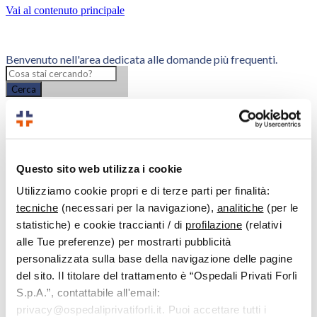
Vai al contenuto principale
Benvenuto nell'area dedicata alle domande più frequenti.
Cerca
< Tutti gli argomenti
Questo sito web utilizza i cookie
FAQ
Prestazioni: prenotare, modificare, annullare, pagare
Utilizziamo cookie propri e di terze parti per finalità:
Come posso prenotare una prestazione?
tecniche
(necessari per la navigazione),
analitiche
(per le
Come posso prenotare una
statistiche) e cookie traccianti / di
profilazione
(relativi
alle Tue preferenze) per mostrarti pubblicità
prestazione?
personalizzata sulla base della navigazione delle pagine
del sito. Il titolare del trattamento è “Ospedali Privati Forlì
Le prestazioni delle nostre strutture possono essere prenotate
tramite:
S.p.A.”, contattabile all'email:
privacy@ospedaliprivatiforli.it. Puoi accettare tutti i
online sul portale Home Clinic, la piattaforma online