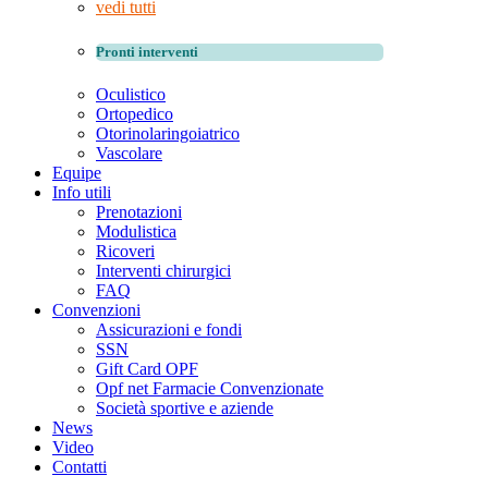
vedi tutti
Pronti interventi
Oculistico
Ortopedico
Otorinolaringoiatrico
Vascolare
Equipe
Info utili
Prenotazioni
Modulistica
Ricoveri
Interventi chirurgici
FAQ
Convenzioni
Assicurazioni e fondi
SSN
Gift Card OPF
Opf net Farmacie Convenzionate
Società sportive e aziende
News
Video
Contatti