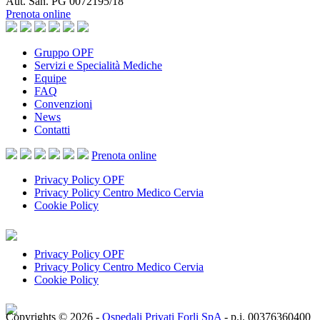
Aut. San. PG 0072195/18
Prenota online
Gruppo OPF
Servizi e Specialità Mediche
Equipe
FAQ
Convenzioni
News
Contatti
Prenota
online
Privacy Policy OPF
Privacy Policy Centro Medico Cervia
Cookie Policy
Privacy Policy OPF
Privacy Policy Centro Medico Cervia
Cookie Policy
Copyrights © 2026 -
Ospedali Privati Forli SpA
- p.i. 00376360400