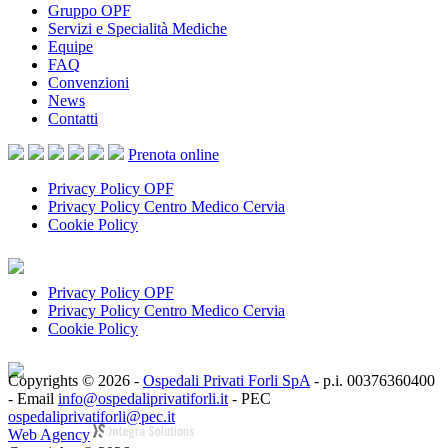
Gruppo OPF
Servizi e Specialità Mediche
Equipe
FAQ
Convenzioni
News
Contatti
Prenota
online
Privacy Policy OPF
Privacy Policy Centro Medico Cervia
Cookie Policy
Privacy Policy OPF
Privacy Policy Centro Medico Cervia
Cookie Policy
Copyrights © 2026 -
Ospedali Privati Forli SpA
- p.i. 00376360400
- Email
info@ospedaliprivatiforli.it
- PEC
ospedaliprivatiforli@pec.it
Web Agency