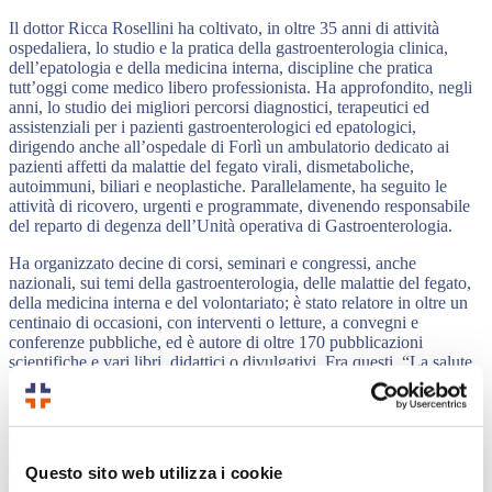
Il dottor Ricca Rosellini ha coltivato, in oltre 35 anni di attività
ospedaliera, lo studio e la pratica della gastroenterologia clinica,
dell’epatologia e della medicina interna, discipline che pratica
tutt’oggi come medico libero professionista. Ha approfondito, negli
anni, lo studio dei migliori percorsi diagnostici, terapeutici ed
assistenziali per i pazienti gastroenterologici ed epatologici,
dirigendo anche all’ospedale di Forlì un ambulatorio dedicato ai
pazienti affetti da malattie del fegato virali, dismetaboliche,
autoimmuni, biliari e neoplastiche. Parallelamente, ha seguito le
attività di ricovero, urgenti e programmate, divenendo responsabile
del reparto di degenza dell’Unità operativa di Gastroenterologia.
Ha organizzato decine di corsi, seminari e congressi, anche
nazionali, sui temi della gastroenterologia, delle malattie del fegato,
della medicina interna e del volontariato; è stato relatore in oltre un
centinaio di occasioni, con interventi o letture, a convegni e
conferenze pubbliche, ed è autore di oltre 170 pubblicazioni
scientifiche e vari libri, didattici o divulgativi. Fra questi, “La salute
del tuo fegato” (SugarCo), “Fegato sano” (L’Età dell’Acquario),
“Gli alleati per la salute” (L’Età dell’Acquario), “Vincere la polio.
La vera storia” (Bononia University Press), “Guida completa per il
benessere del fegato” (Giunti) e “Il grande libro per la salute di
stomaco, fegato e intestino” (L’Età dell’Acquario).
Questo sito web utilizza i cookie