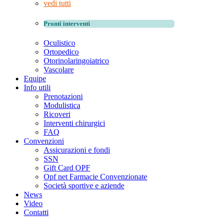
vedi tutti
Pronti interventi
Oculistico
Ortopedico
Otorinolaringoiatrico
Vascolare
Equipe
Info utili
Prenotazioni
Modulistica
Ricoveri
Interventi chirurgici
FAQ
Convenzioni
Assicurazioni e fondi
SSN
Gift Card OPF
Opf net Farmacie Convenzionate
Società sportive e aziende
News
Video
Contatti