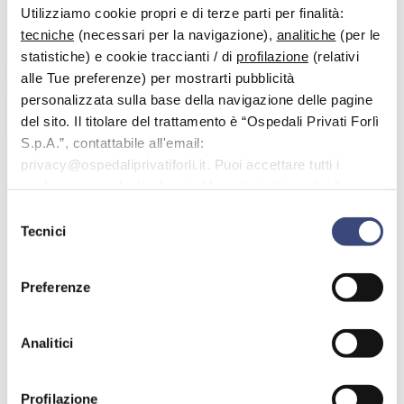
Impegnato in azioni umanitarie in Africa, ha fondato o guidato
Utilizziamo cookie propri e di terze parti per finalità:
organizzazioni di volontariato e sodalizi – locali e nazionali –
tecniche
(necessari per la navigazione),
analitiche
(per le
promuovendo numerosi progetti di solidarietà, d’ambito sanitario ed
educativo. Ha ricevuto vari riconoscimenti e, fra questi, il Regional
statistiche) e cookie traccianti / di
profilazione
(relativi
Service Award for a Polio-Free World della Fondazione del Rotary
alle Tue preferenze) per mostrarti pubblicità
International.
personalizzata sulla base della navigazione delle pagine
del sito. Il titolare del trattamento è “Ospedali Privati Forlì
S.p.A.”, contattabile all'email:
privacy@ospedaliprivatiforli.it. Puoi accettare tutti i
Prenota le prestazioni
cookie premendo il pulsante “Accetta tutti i cookie”,
proseguire cliccando su “Usa solo i cookie necessari" o
Selezione
VISITA EPATOLOGICA
gestire le tue preferenze facendo clic su “Personalizza”.
Tecnici
del
Prenota qui
consenso
VISITA EPATOLOGICA DI CONTROLLO
Preferenze
(ENTRO 6 MESI)
Prenota qui
Analitici
VISITA GASTROENTEROLOGICA
Prenota qui
Profilazione