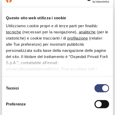
Vai al contenuto principale
Questo sito web utilizza i cookie
Benvenuto nell'area dedicata alle domande più frequenti.
Utilizziamo cookie propri e di terze parti per finalità:
tecniche
(necessari per la navigazione),
analitiche
(per le
Cerca
statistiche) e cookie traccianti / di
profilazione
(relativi
alle Tue preferenze) per mostrarti pubblicità
personalizzata sulla base della navigazione delle pagine
< Tutti gli argomenti
del sito. Il titolare del trattamento è “Ospedali Privati Forlì
FAQ
S.p.A.”, contattabile all'email:
Ricovero
privacy@ospedaliprivatiforli.it. Puoi accettare tutti i
Posso scegliere se alloggiare in una camera singola?
cookie premendo il pulsante “Accetta tutti i cookie”,
Posso scegliere se alloggiare in una
proseguire cliccando su “Usa solo i cookie necessari" o
Selezione
gestire le tue preferenze facendo clic su “Personalizza”.
camera singola?
Tecnici
del
consenso
È possibile richiedere l’utilizzo di una camera singola, con
Preferenze
supplemento a carico dell’utente.
È possibile inoltre, previa disponibilità e versando una quota