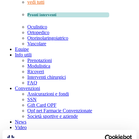
vedi tutti
Pronti interventi
Oculistico
Ortopedico
Otorinolaringoiatrico
Vascolare
Equipe
Info utili
Prenotazioni
Modulistica
Ricoveri
Interventi chirurgici
FAQ
Convenzioni
Assicurazioni e fondi
SSN
Gift Card OPF
Opf net Farmacie Convenzionate
Società sportive e aziende
News
Video
Contatti