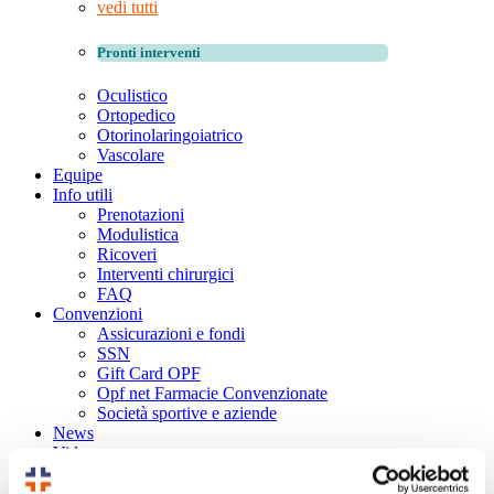
vedi tutti
Pronti interventi
Oculistico
Ortopedico
Otorinolaringoiatrico
Vascolare
Equipe
Info utili
Prenotazioni
Modulistica
Ricoveri
Interventi chirurgici
FAQ
Convenzioni
Assicurazioni e fondi
SSN
Gift Card OPF
Opf net Farmacie Convenzionate
Società sportive e aziende
News
Video
Contatti