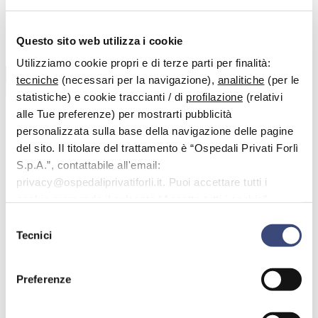
Vai al contenuto principale
Questo sito web utilizza i cookie
Benvenuto nell'area dedicata alle domande più frequenti.
Utilizziamo cookie propri e di terze parti per finalità:
tecniche
(necessari per la navigazione),
analitiche
(per le
Cerca
statistiche) e cookie traccianti / di
profilazione
(relativi
alle Tue preferenze) per mostrarti pubblicità
personalizzata sulla base della navigazione delle pagine
del sito. Il titolare del trattamento è “Ospedali Privati Forlì
< Tutti gli argomenti
S.p.A.”, contattabile all'email:
FAQ
privacy@ospedaliprivatiforli.it. Puoi accettare tutti i
Costi delle prestazioni e convenzioni
La formula Amico+ mi permette di scegliere il medico
cookie premendo il pulsante “Accetta tutti i cookie”,
con cui effettuare la visita?
proseguire cliccando su “Usa solo i cookie necessari" o
Selezione
gestire le tue preferenze facendo clic su “Personalizza”.
La formula Amico+ mi permette di
Tecnici
del
consenso
scegliere il medico con cui
effettuare la visita?
Preferenze
Con la formula Amico+ i prezzi sono agevolati, ma non è