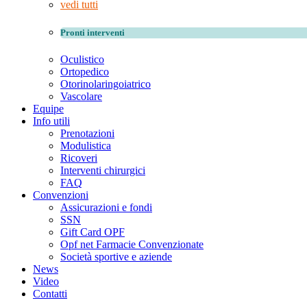
vedi tutti
Pronti interventi
Oculistico
Ortopedico
Otorinolaringoiatrico
Vascolare
Equipe
Info utili
Prenotazioni
Modulistica
Ricoveri
Interventi chirurgici
FAQ
Convenzioni
Assicurazioni e fondi
SSN
Gift Card OPF
Opf net Farmacie Convenzionate
Società sportive e aziende
News
Video
Contatti