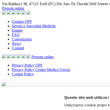
Via Balducci 38, 47121 Forlì (FC) Dir. San. Dr. Davide Dell’Amore
Prenota online
Gruppo OPF
Servizi e Specialità Mediche
Equipe
FAQ
Convenzioni
News
Contatti
Prenota
online
Privacy Policy OPF
Privacy Policy Centro Medico Cervia
Cookie Policy
Privacy Policy OPF
Privacy Policy Centro Medico Cervia
Questo sito web utilizza i
Cookie Policy
Utilizziamo cookie propri e 