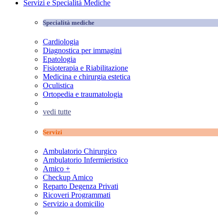
Servizi e Specialità Mediche
Specialità mediche
Cardiologia
Diagnostica per immagini
Epatologia
Fisioterapia e Riabilitazione
Medicina e chirurgia estetica
Oculistica
Ortopedia e traumatologia
vedi tutte
Servizi
Ambulatorio Chirurgico
Ambulatorio Infermieristico
Amico +
Checkup Amico
Reparto Degenza Privati
Ricoveri Programmati
Servizio a domicilio