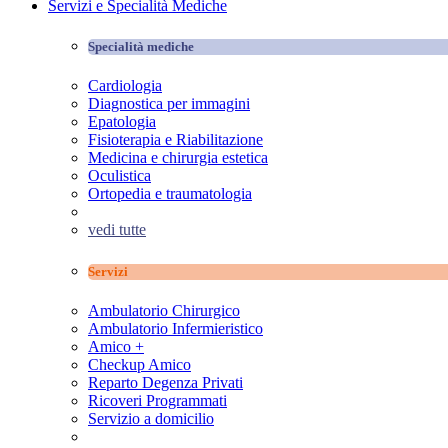
Servizi e Specialità Mediche
Specialità mediche
Cardiologia
Diagnostica per immagini
Epatologia
Fisioterapia e Riabilitazione
Medicina e chirurgia estetica
Oculistica
Ortopedia e traumatologia
vedi tutte
Servizi
Ambulatorio Chirurgico
Ambulatorio Infermieristico
Amico +
Checkup Amico
Reparto Degenza Privati
Ricoveri Programmati
Servizio a domicilio