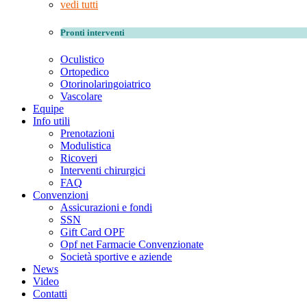
vedi tutti
Pronti interventi
Oculistico
Ortopedico
Otorinolaringoiatrico
Vascolare
Equipe
Info utili
Prenotazioni
Modulistica
Ricoveri
Interventi chirurgici
FAQ
Convenzioni
Assicurazioni e fondi
SSN
Gift Card OPF
Opf net Farmacie Convenzionate
Società sportive e aziende
News
Video
Contatti