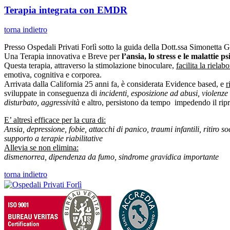
Terapia integrata con EMDR
torna indietro
Presso Ospedali Privati Forlì sotto la guida della Dott.ssa Simonetta Gi
Una Terapia innovativa e Breve per
l’ansia, lo stress e le malattie p
Questa terapia, attraverso la stimolazione binoculare,
facilita la rielab
emotiva, cognitiva e corporea.
Arrivata dalla California 25 anni fa, è considerata Evidence based, e
r
sviluppate in conseguenza di
incidenti, esposizione ad abusi, violenze 
disturbato, aggressività
e altro, persistono da tempo impedendo il ripr
E’ altresì efficace per la cura di:
Ansia, depressione, fobie, attacchi di panico, traumi infantili, ritiro
supporto a terapie riabilitative
Allevia se non elimina:
dismenorrea, dipendenza da fumo, sindrome gravidica importante
torna indietro