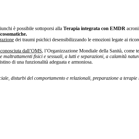
unchi è possibile sottoporsi alla
Terapia integrata con EMDR
acron
sicosomatiche.
orazione
dei traumi psichici desensibilizzando le emozioni legate ai ric
iconosciuta dall’OMS
, l’Organizzazione Mondiale della Sanità, come ter
e maltrattamenti fisici e sessuali, a lutti e separazioni, a calamità natur
istino di una funzionalità adeguata e armoniosa.
 sociale, disturbi del comportamento e relazionali, preparazione a terapi