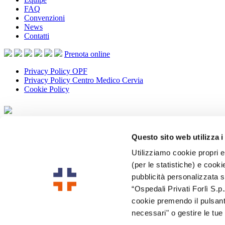
FAQ
Convenzioni
News
Contatti
Prenota
online
Privacy Policy OPF
Privacy Policy Centro Medico Cervia
Cookie Policy
Privacy Policy OPF
Privacy Policy Centro Medico Cervia
Questo sito web utilizza i
Cookie Policy
Utilizziamo cookie propri e 
(per le statistiche) e cookie
Copyrights © 2026 -
Ospedali Privati Forli SpA
- p.i. 00376360400 -
Web Agency
pubblicità personalizzata su
Copyrights © 2026
“Ospedali Privati Forlì S.p.
Ospedali Privati Forli SpA
cookie premendo il pulsante
p.i. 00376360400
Email
info@ospedaliprivatiforli.it
necessari" o gestire le tu
PEC
ospedaliprivatiforli@pec.it