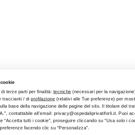
 cookie
di terze parti per finalità:
tecniche
(necessari per la navigazione
 traccianti / di
profilazione
(relativi alle Tue preferenze) per most
 Email
info@ospedaliprivatiforli.it
- PEC
ospedaliprivatiforli@pec.it
lla base della navigazione delle pagine del sito. Il titolare del tr
A.”, contattabile all'email: privacy@ospedaliprivatiforli.it. Puoi acc
 “Accetta tutti i cookie”, proseguire cliccando su “Usa solo i co
e preferenze facendo clic su “Personalizza”.