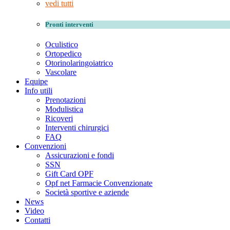
vedi tutti
Pronti interventi
Oculistico
Ortopedico
Otorinolaringoiatrico
Vascolare
Equipe
Info utili
Prenotazioni
Modulistica
Ricoveri
Interventi chirurgici
FAQ
Convenzioni
Assicurazioni e fondi
SSN
Gift Card OPF
Opf net Farmacie Convenzionate
Società sportive e aziende
News
Video
Contatti