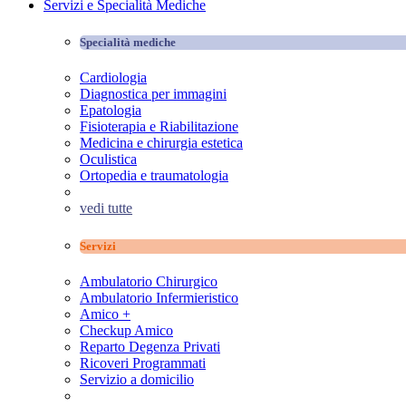
Servizi e Specialità Mediche
Specialità mediche
Cardiologia
Diagnostica per immagini
Epatologia
Fisioterapia e Riabilitazione
Medicina e chirurgia estetica
Oculistica
Ortopedia e traumatologia
vedi tutte
Servizi
Ambulatorio Chirurgico
Ambulatorio Infermieristico
Amico +
Checkup Amico
Reparto Degenza Privati
Ricoveri Programmati
Servizio a domicilio