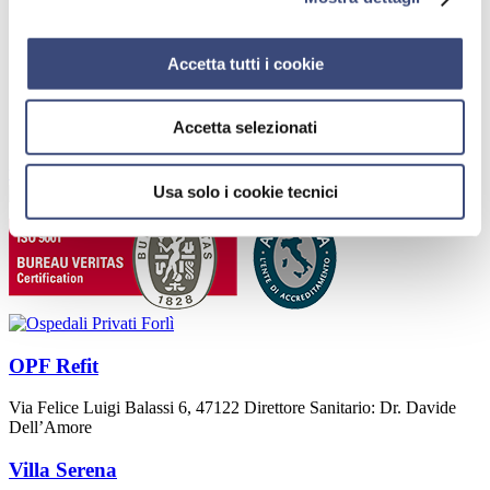
tiroidea
addome
cute
Accetta tutti i cookie
ginecologica/transvaginale
transrettale
testicolare
Accetta selezionati
ecografia doppler
torna indietro
Usa solo i cookie tecnici
OPF Refit
Via Felice Luigi Balassi 6, 47122 Direttore Sanitario: Dr. Davide
Dell’Amore
Villa Serena