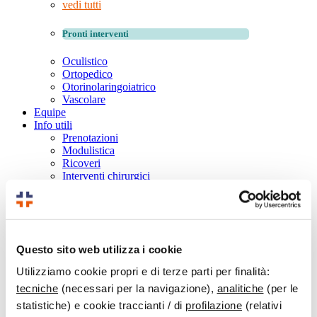
vedi tutti
Pronti interventi
Oculistico
Ortopedico
Otorinolaringoiatrico
Vascolare
Equipe
Info utili
Prenotazioni
Modulistica
Ricoveri
Interventi chirurgici
FAQ
Convenzioni
Assicurazioni e fondi
SSN
Gift Card OPF
Questo sito web utilizza i cookie
Opf net Farmacie Convenzionate
Società sportive e aziende
Utilizziamo cookie propri e di terze parti per finalità:
News
tecniche
(necessari per la navigazione),
analitiche
(per le
Video
Contatti
statistiche) e cookie traccianti / di
profilazione
(relativi