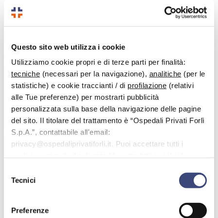
Attività di ambulatorio
Questo sito web utilizza i cookie
Rinnovo Patente di Guida
Per il rinnovo della patente di guida, è necessario presentarsi alla
Utilizziamo cookie propri e di terze parti per finalità:
visita muniti di:
tecniche
(necessari per la navigazione),
analitiche
(per le
Attestazione del pagamento effettuato tramite il sistema
statistiche) e cookie traccianti / di
profilazione
(relativi
PagoPA.
alle Tue preferenze) per mostrarti pubblicità
Fototessera a colori recente
Patente in possesso
personalizzata sulla base della navigazione delle pagine
Codice fiscale
del sito. Il titolare del trattamento è “Ospedali Privati Forlì
S.p.A.”, contattabile all'email:
Procedura per il pagamento tramite PagoPA:
privacy@ospedaliprivatiforli.it. Puoi accettare tutti i
Accedere al “
Portale dell’Automobilista
” utilizzando le
cookie premendo il pulsante “Accetta tutti i cookie”,
proprie credenziali SPID.
proseguire cliccando su “Usa solo i cookie necessari" o
Una volta nell’area riservata, selezionare dal menu a sinistra
Selezione
“Accesso ai servizi” e successivamente “Pagamento pratiche
gestire le tue preferenze facendo clic su “Personalizza”.
Tecnici
del
online PagoPA”.
consenso
Scegliere la tariffa
N004
del valore di €16,00 + €10,20.
Scaricare i due bollettini generati.
Preferenze
Dopo aver confermato il carrello, stampare il modulo di