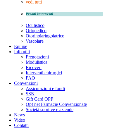
vedi tutti
Pronti interventi
Oculistico
Ortopedico
Otorinolaringoiatrico
Vascolare
Equipe
Info utili
Prenotazioni
Modulistica
Ricoveri
Interventi chirurgici
FAQ
Convenzioni
Assicurazioni e fondi
SSN
Gift Card OPF
Opf net Farmacie Convenzionate
Società sportive e aziende
News
Video
Contatti