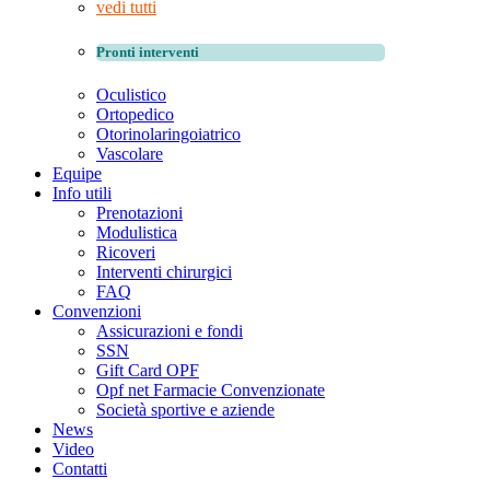
vedi tutti
Pronti interventi
Oculistico
Ortopedico
Otorinolaringoiatrico
Vascolare
Equipe
Info utili
Prenotazioni
Modulistica
Ricoveri
Interventi chirurgici
FAQ
Convenzioni
Assicurazioni e fondi
SSN
Gift Card OPF
Opf net Farmacie Convenzionate
Società sportive e aziende
News
Video
Contatti