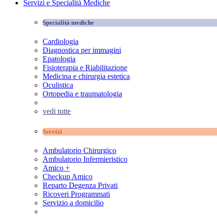
Servizi e Specialità Mediche
Specialità mediche
Cardiologia
Diagnostica per immagini
Epatologia
Fisioterapia e Riabilitazione
Medicina e chirurgia estetica
Oculistica
Ortopedia e traumatologia
vedi tutte
Servizi
Ambulatorio Chirurgico
Ambulatorio Infermieristico
Amico +
Checkup Amico
Reparto Degenza Privati
Ricoveri Programmati
Servizio a domicilio