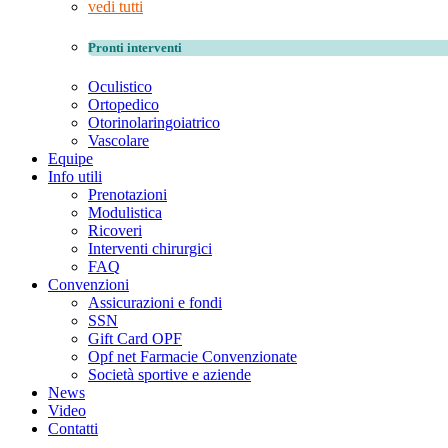
vedi tutti
Pronti interventi
Oculistico
Ortopedico
Otorinolaringoiatrico
Vascolare
Equipe
Info utili
Prenotazioni
Modulistica
Ricoveri
Interventi chirurgici
FAQ
Convenzioni
Assicurazioni e fondi
SSN
Gift Card OPF
Opf net Farmacie Convenzionate
Società sportive e aziende
News
Video
Contatti