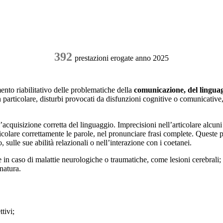
392
prestazioni erogate anno 2025
mento riabilitativo delle problematiche della
comunicazione, del linguagg
in particolare, disturbi provocati da disfunzioni cognitive o comunicative,
l’acquisizione corretta del linguaggio. Imprecisioni nell’articolare alcuni
rticolare correttamente le parole, nel pronunciare frasi complete. Queste
ulle sue abilità relazionali o nell’interazione con i coetanei.
e in caso di malattie neurologiche o traumatiche, come lesioni cerebrali; 
 natura.
ttivi;