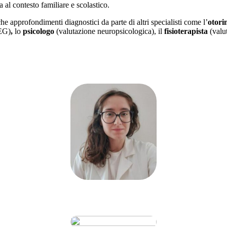
 al contesto familiare e scolastico.
che approfondimenti diagnostici da parte di altri specialisti come l’
otori
EG)
,
lo
psicologo
(valutazione neuropsicologica), il
fisioterapista
(valut