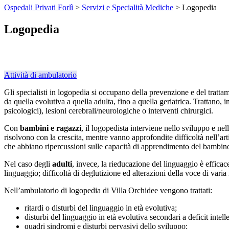
Ospedali Privati Forlì
>
Servizi e Specialità Mediche
>
Logopedia
Logopedia
Attività di ambulatorio
Gli specialisti in logopedia si occupano della prevenzione e del tratta
da quella evolutiva a quella adulta, fino a quella geriatrica. Trattano, 
psicologici), lesioni cerebrali/neurologiche o interventi chirurgici.
Con
bambini e ragazzi
, il logopedista interviene nello sviluppo e nel
risolvono con la crescita, mentre vanno approfondite difficoltà nell’a
che abbiano ripercussioni sulle capacità di apprendimento del bambino, s
Nel caso degli
adulti
, invece, la rieducazione del linguaggio è efficac
linguaggio; difficoltà di deglutizione ed alterazioni della voce di varia
Nell’ambulatorio di logopedia di Villa Orchidee vengono trattati:
ritardi o disturbi del linguaggio in età evolutiva;
disturbi del linguaggio in età evolutiva secondari a deficit intelle
quadri sindromi e disturbi pervasivi dello sviluppo;