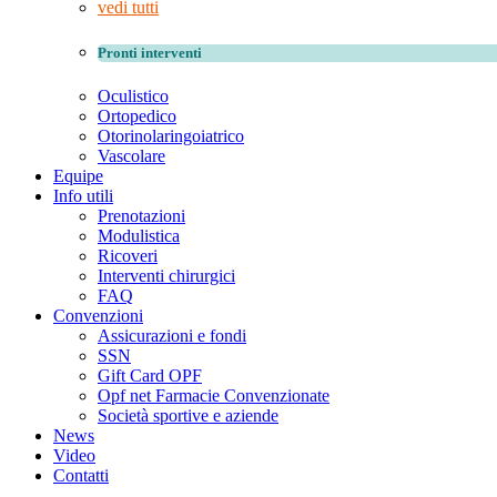
vedi tutti
Pronti interventi
Oculistico
Ortopedico
Otorinolaringoiatrico
Vascolare
Equipe
Info utili
Prenotazioni
Modulistica
Ricoveri
Interventi chirurgici
FAQ
Convenzioni
Assicurazioni e fondi
SSN
Gift Card OPF
Opf net Farmacie Convenzionate
Società sportive e aziende
News
Video
Contatti