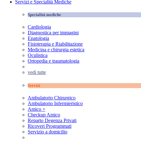
Servizi e Specialità Mediche
Specialità mediche
Cardiologia
Diagnostica per immagini
Epatologia
Fisioterapia e Riabilitazione
Medicina e chirurgia estetica
Oculistica
Ortopedia e traumatologia
vedi tutte
Servizi
Ambulatorio Chirurgico
Ambulatorio Infermieristico
Amico +
Checkup Amico
Reparto Degenza Privati
Ricoveri Programmati
Servizio a domicilio