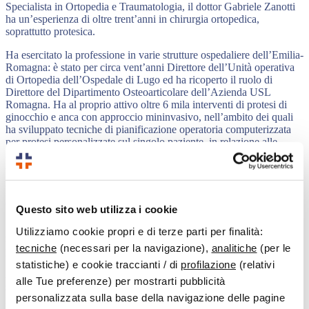
Specialista in Ortopedia e Traumatologia, il dottor Gabriele Zanotti
ha un’esperienza di oltre trent’anni in chirurgia ortopedica,
soprattutto protesica.
Ha esercitato la professione in varie strutture ospedaliere dell’Emilia-
Romagna: è stato per circa vent’anni Direttore dell’Unità operativa
di Ortopedia dell’Ospedale di Lugo ed ha ricoperto il ruolo di
Direttore del Dipartimento Osteoarticolare dell’Azienda USL
Romagna. Ha al proprio attivo oltre 6 mila interventi di protesi di
ginocchio e anca con approccio mininvasivo, nell’ambito dei quali
ha sviluppato tecniche di pianificazione operatoria computerizzata
per protesi personalizzate sul singolo paziente, in relazione alle
specifiche richieste funzionali e alle diverse patologie delle
articolazioni.
Ha inoltre contribuito alla realizzazione di particolari strumentari
chirurgici per l’impianto delle protesi in pazienti obesi.
Questo sito web utilizza i cookie
Si occupa anche di progetti di ricerca e studi clinici di gestione del
Utilizziamo cookie propri e di terze parti per finalità:
rischio per complicanze di tipo infettivo e di contenimento delle
tecniche
(necessari per la navigazione),
analitiche
(per le
perdite ematiche intraoperatorie.
statistiche) e cookie traccianti / di
profilazione
(relativi
A Villa Orchidee e Centro Medico Cervia effettua visite
alle Tue preferenze) per mostrarti pubblicità
specialistiche per patologie che interessano soprattutto anca e
personalizzata sulla base della navigazione delle pagine
ginocchio. Svolge l’attività chirurgica presso Villa Serena.