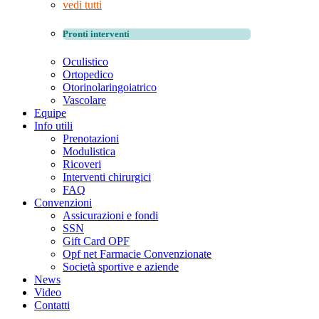
vedi tutti
Pronti interventi
Oculistico
Ortopedico
Otorinolaringoiatrico
Vascolare
Equipe
Info utili
Prenotazioni
Modulistica
Ricoveri
Interventi chirurgici
FAQ
Convenzioni
Assicurazioni e fondi
SSN
Gift Card OPF
Opf net Farmacie Convenzionate
Società sportive e aziende
News
Video
Contatti