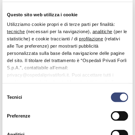
Questo sito web utilizza i cookie
Utilizziamo cookie propri e di terze parti per finalità:
tecniche
(necessari per la navigazione),
analitiche
(per le
statistiche) e cookie traccianti / di
profilazione
(relativi
alle Tue preferenze) per mostrarti pubblicità
personalizzata sulla base della navigazione delle pagine
del sito. Il titolare del trattamento è “Ospedali Privati Forlì
S.p.A.”, contattabile all'email:
privacy@ospedaliprivatiforli.it. Puoi accettare tutti i
Dott.
Volante Andrea
cookie premendo il pulsante “Accetta tutti i cookie”,
proseguire cliccando su “Usa solo i cookie necessari" o
Selezione
Specialista in:
gestire le tue preferenze facendo clic su “Personalizza”.
Tecnici
Medicina e Chirurgia
del
consenso
Ha conseguito la Laurea in Medicina e Chirurgia nel 2014 presso
l’Università degli Studi di Ferrara, con votazione di 110/110, e
Preferenze
successivamente la Specializzazione in Ortopedia e Traumatologia
nel 2020 presso il medesimo Ateneo, con votazione di 50/50. Si
occupa principalmente di chirurgia protesica di anca e ginocchio,
Analitici