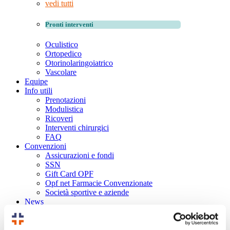
vedi tutti
Pronti interventi
Oculistico
Ortopedico
Otorinolaringoiatrico
Vascolare
Equipe
Info utili
Prenotazioni
Modulistica
Ricoveri
Interventi chirurgici
FAQ
Convenzioni
Assicurazioni e fondi
SSN
Gift Card OPF
Opf net Farmacie Convenzionate
Società sportive e aziende
News
Video
Contatti