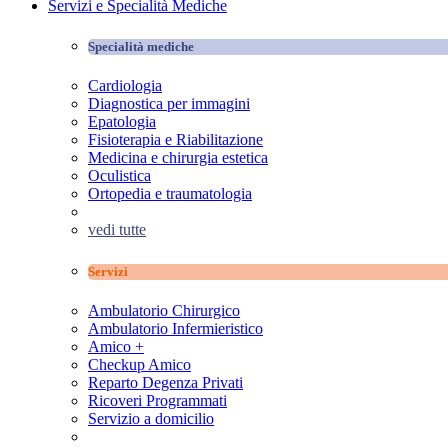
Servizi e Specialità Mediche
Specialità mediche
Cardiologia
Diagnostica per immagini
Epatologia
Fisioterapia e Riabilitazione
Medicina e chirurgia estetica
Oculistica
Ortopedia e traumatologia
vedi tutte
Servizi
Ambulatorio Chirurgico
Ambulatorio Infermieristico
Amico +
Checkup Amico
Reparto Degenza Privati
Ricoveri Programmati
Servizio a domicilio