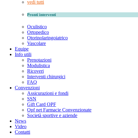
vedi tutti
Pronti interventi
Oculistico
Ortopedico
Otorinolaringoiatrico
Vascolare
Equipe
Info utili
Prenotazioni
Modulistica
Ricoveri
Interventi chirurgici
FAQ
Convenzioni
Assicurazioni e fondi
SSN
Gift Card OPF
Opf net Farmacie Convenzionate
Società sportive e aziende
News
Video
Contatti