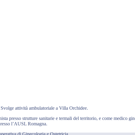
. Svolge attività ambulatoriale a Villa Orchidee.
onista presso strutture sanitarie e termali del territorio, e come medic
) presso l’AUSL Romagna.
operativa di Ginecologia e Ostetricia.