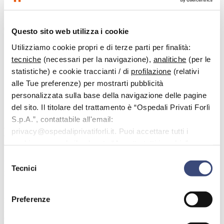
Questo sito web utilizza i cookie
Utilizziamo cookie propri e di terze parti per finalità:
tecniche
(necessari per la navigazione),
analitiche
(per le
statistiche) e cookie traccianti / di
profilazione
(relativi
alle Tue preferenze) per mostrarti pubblicità
personalizzata sulla base della navigazione delle pagine
del sito. Il titolare del trattamento è “Ospedali Privati Forlì
S.p.A.”, contattabile all'email:
Dott.
Richeldi Gianni
privacy@ospedaliprivatiforli.it. Puoi accettare tutti i
cookie premendo il pulsante “Accetta tutti i cookie”,
Specialista in:
proseguire cliccando su “Usa solo i cookie necessari" o
Selezione
Ortopedia e traumatologia, Chirurgia plastica
gestire le tue preferenze facendo clic su “Personalizza”.
Tecnici
del
ricostruttiva ed estetica
consenso
Specializzato in ortopedia, traumatologia, chirurgia plastica
Preferenze
ricostruttiva ed estetica, il dottor Richeldi vanta una lunga esperienza
in chirurgia elettiva ortopedica protesica, artroscopica del ginocchio
e dei piccoli segmenti come piedi e mani, oltre che nel trattamento di