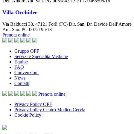
Dell’Amore Aut. San. PG 0059842/13 e PG 0065505/16
Villa Orchidee
Via Balducci 38, 47121 Forlì (FC) Dir. San. Dr. Davide Dell’Amore
Aut. San. PG 0072195/18
Prenota online
Gruppo OPF
Servizi e Specialità Mediche
Equipe
FAQ
Convenzioni
News
Contatti
Prenota
online
Privacy Policy OPF
Privacy Policy Centro Medico Cervia
Cookie Policy