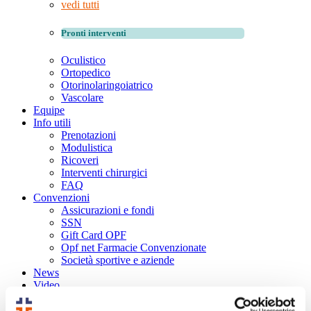
vedi tutti
Pronti interventi
Oculistico
Ortopedico
Otorinolaringoiatrico
Vascolare
Equipe
Info utili
Prenotazioni
Modulistica
Ricoveri
Interventi chirurgici
FAQ
Convenzioni
Assicurazioni e fondi
SSN
Gift Card OPF
Opf net Farmacie Convenzionate
Società sportive e aziende
News
Video
Contatti