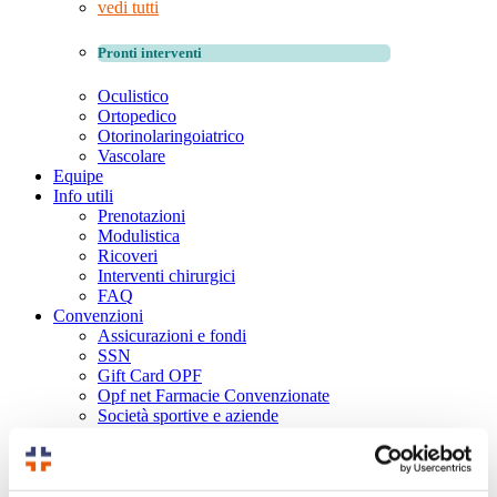
vedi tutti
Pronti interventi
Oculistico
Ortopedico
Otorinolaringoiatrico
Vascolare
Equipe
Info utili
Prenotazioni
Modulistica
Ricoveri
Interventi chirurgici
FAQ
Convenzioni
Assicurazioni e fondi
SSN
Gift Card OPF
Opf net Farmacie Convenzionate
Società sportive e aziende
News
Video
Contatti