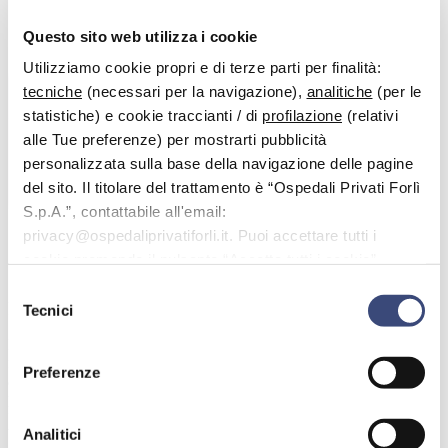
Questo sito web utilizza i cookie
Utilizziamo cookie propri e di terze parti per finalità:
tecniche
(necessari per la navigazione),
analitiche
(per le
statistiche) e cookie traccianti / di
profilazione
(relativi
alle Tue preferenze) per mostrarti pubblicità
personalizzata sulla base della navigazione delle pagine
del sito. Il titolare del trattamento è “Ospedali Privati Forlì
S.p.A.”, contattabile all'email:
privacy@ospedaliprivatiforli.it. Puoi accettare tutti i
cookie premendo il pulsante “Accetta tutti i cookie”,
Reci Marsida
proseguire cliccando su “Usa solo i cookie necessari" o
Selezione
Fisioterapista
gestire le tue preferenze facendo clic su “Personalizza”.
Tecnici
del
consenso
Marsida Reci, dottoressa in fisioterapia, ha dedicato la sua
formazione ai disordini della colonna vertebrale in età evolutiva e
Preferenze
adulta. Ha seguito il corso di specializzazione in rieducazione
posturale globale ( secondo Souchard) , master ISICO
“Riabilitazione dei pazienti affetti da patologie vertebrali nel
Analitici
bambino e nell’adulto”, master in posturologia.