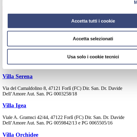
M
Accetta tutti i cookie
Accetta selezionati
OPF Refit
Usa solo i cookie tecnici
Via Felice Luigi Balassi 6, 47122 Direttore Sanitario: Dr. Davide
Dell’Amore
Villa Serena
Via del Camaldolino 8, 47121 Forlì (FC) Dir. San. Dr. Davide
Dell’Amore Aut. San. PG 0003258/18
Villa Igea
Viale A. Gramsci 42/44, 47122 Forlì (FC) Dir. San. Dr. Davide
Dell’Amore Aut. San. PG 0059842/13 e PG 0065505/16
Villa Orchidee