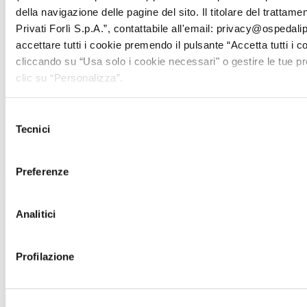
della navigazione delle pagine del sito. Il titolare del trattam
Privati Forlì S.p.A.”, contattabile all'email: privacy@ospedalipri
accettare tutti i cookie premendo il pulsante “Accetta tutti i c
cliccando su “Usa solo i cookie necessari" o gestire le tue 
clic su “Personalizza”.
Selezione
Tecnici
del
consenso
Preferenze
Le sedi su cui sono attive le sue consulenze
Analitici
Centro Medico Cervia
Profilazione