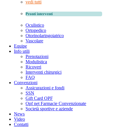
vedi tutti
Pronti interventi
Oculistico
Ortopedico
Otorinolaringoiatrico
Vascolare
Equipe
Info utili
Prenotazioni
Modulistica
Ricoveri
Interventi chirurgici
FAQ
Convenzioni
Assicurazioni e fondi
SSN
Gift Card OPF
Opf net Farmacie Convenzionate
Società sportive e aziende
News
Video
Contatti