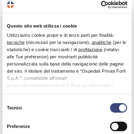
Questo sito web utilizza i cookie
Utilizziamo cookie propri e di terze parti per finalità:
tecniche
(necessari per la navigazione),
analitiche
(per le
statistiche) e cookie traccianti / di
profilazione
(relativi
alle Tue preferenze) per mostrarti pubblicità
personalizzata sulla base della navigazione delle pagine
del sito. Il titolare del trattamento è “Ospedali Privati Forlì
S.p.A.”, contattabile all'email:
Dott.
Mughetti Maurizio
privacy@ospedaliprivatiforli.it. Puoi accettare tutti i
Specialista in:
cookie premendo il pulsante “Accetta tutti i cookie”,
Radiodiagnostica
proseguire cliccando su “Usa solo i cookie necessari" o
Selezione
gestire le tue preferenze facendo clic su “Personalizza”.
Tecnici
Il Dott. Mughetti Maurizio è specializzato in Radiologia indirizzo
del
Radiodiagnostica e Scienze delle Immagini.
consenso
E’ il direttore di Radiologia A.U.S.L. Cesena e professore a
Preferenze
contratto presso L’università di Bologna, corso di studio in