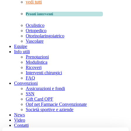
vedi tutti
Pronti interventi
Oculistico
Ortopedico
Otorinolaringoiatrico
Vascolare
Equipe
Info utili
Prenotazioni
Modulistica
Ricoveri
Interventi chirurgici
FAQ
Convenzioni
Assicurazioni e fondi
SSN
Gift Card OPF
Opf net Farmacie Convenzionate
Società sportive e aziende
News
Video
Contatti