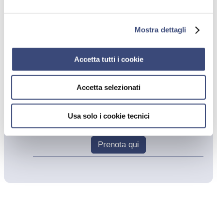
Mostra dettagli
Prenota le prestazioni
Accetta tutti i cookie
VISITA ORTOPEDICA
Prenota qui
Accetta selezionati
VISITA ORTOPEDICA DI CONTROLLO
Prenota qui
Usa solo i cookie tecnici
VISITA ORTOPEDICA E CHIRURGICA DEL
POLSO E DELLA MANO
Prenota qui