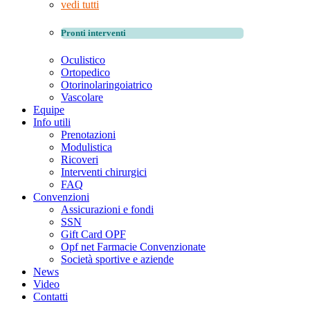
vedi tutti
Pronti interventi
Oculistico
Ortopedico
Otorinolaringoiatrico
Vascolare
Equipe
Info utili
Prenotazioni
Modulistica
Ricoveri
Interventi chirurgici
FAQ
Convenzioni
Assicurazioni e fondi
SSN
Gift Card OPF
Opf net Farmacie Convenzionate
Società sportive e aziende
News
Video
Contatti